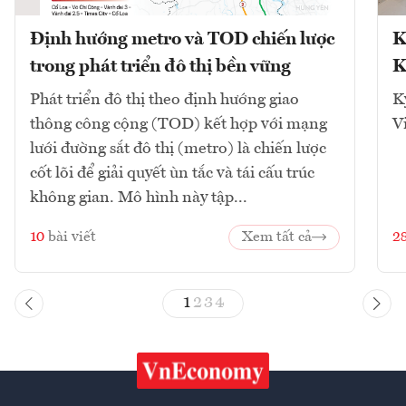
Định hướng metro và TOD chiến lược
K
trong phát triển đô thị bền vững
K
Phát triển đô thị theo định hướng giao
K
thông công cộng (TOD) kết hợp với mạng
V
lưới đường sắt đô thị (metro) là chiến lược
cốt lõi để giải quyết ùn tắc và tái cấu trúc
không gian. Mô hình này tập...
10
bài viết
Xem tất cả
2
1
2
3
4