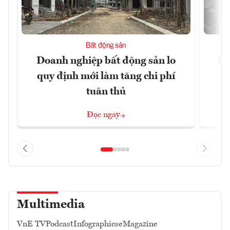
Bất động sản
Doanh nghiệp bất động sản lo
Hà
quy định mới làm tăng chi phí
tuân thủ
Đọc ngay
Multimedia
VnE TV
Podcast
Infographics
eMagazine