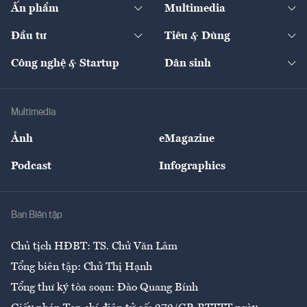
Kinh tế
Chuyển động
Ấn phẩm
Multimedia
Khung pháp lý
Start-up
Dự án
Công nghiệp
Chuyển động 24h
Đối thoại
The Guide
Video
Đầu tư
Tiêu & Dùng
Quản trị số
Cafe BĐS
Thị trường
Kinh doanh
Kết nối
Tạp chí kinh tế Việt Nam
eMagazine
Nhà đầu tư
Du lịch
Công nghệ & Startup
Dân sinh
Tư vấn
Nông sản
Doanh nhân
Tư vấn Tiêu & Dùng
Infographics
Hạ tầng
Sức khỏe
Khung pháp lý
Doanh nghiệp
Địa phương
Thị trường
Bảo hiểm
Multimedia
Sự kiện
Nhân lực
Ảnh
eMagazine
Đẹp +
An sinh
Podcast
Infographics
Giải trí
Y tế
Nhà
Ban Biên tập
Ẩm thực
Chủ tịch HĐBT: TS. Chử Văn Lâm
Tổng biên tập: Chử Thị Hạnh
Tổng thư ký tòa soạn: Đào Quang Bính