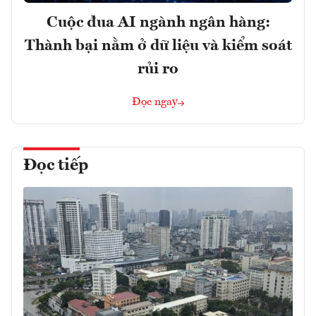
Cuộc đua AI ngành ngân hàng:
Thành bại nằm ở dữ liệu và kiểm soát
rủi ro
Đọc ngay
Đọc tiếp