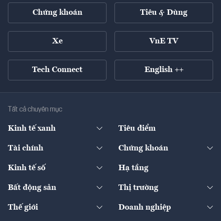
Chứng khoán
Tiêu & Dùng
Xe
VnE TV
Tech Connect
English ++
Tất cả chuyên mục
Kinh tế xanh
Tiêu điểm
Chuyển động xanh
Tài chính
Chứng khoán
Pháp lý
Ngân hàng
Doanh nghiệp niêm yết
Kinh tế số
Hạ tầng
Thương hiệu xanh
Thị trường vốn
Thị trường
Sản phẩm - Thị trường
Bất động sản
Thị trường
Diễn đàn
Thuế
Đầu tư
Tài sản số
Chính sách
Xuất nhập khẩu
Thế giới
Doanh nghiệp
Bảo hiểm
Quốc tế
Dịch vụ số
Thị trường
Khung pháp lý