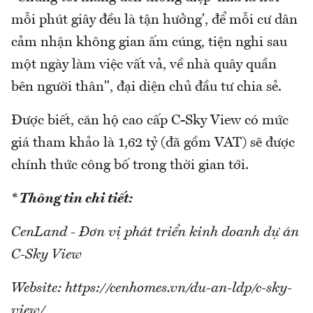
mỗi phút giây đều là tận hưởng', để mỗi cư dân
cảm nhận không gian ấm cúng, tiện nghi sau
một ngày làm việc vất vả, về nhà quây quần
bên người thân", đại diện chủ đầu tư chia sẻ.
Được biết, căn hộ cao cấp C-Sky View có mức
giá tham khảo là 1,62 tỷ (đã gồm VAT) sẽ được
chính thức công bố trong thời gian tới.
* Thông tin chi tiết:
CenLand - Đơn vị phát triển kinh doanh dự án
C-Sky View
Website: https://cenhomes.vn/du-an-ldp/c-sky-
view/