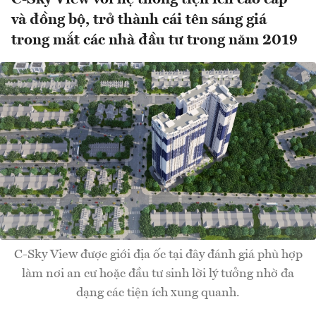
và đồng bộ, trở thành cái tên sáng giá
trong mắt các nhà đầu tư trong năm 2019
C-Sky View được giới địa ốc tại đây đánh giá phù hợp
làm nơi an cư hoặc đầu tư sinh lời lý tưởng nhờ đa
dạng các tiện ích xung quanh.