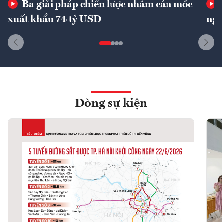
Ba giải pháp chiến lược nhằm cán mốc
xuất khẩu 74 tỷ USD
ngu
Dòng sự kiện