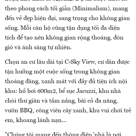
theo phong cách tối giản (Minimalism), mang
đến vẻ đẹp hiện đại, sang trọng cho không gian
sống. Mỗi căn hộ cũng tận dụng tối đa diện
tích để tạo nên không gian rộng thoáng, đón
gió và ánh sáng tự nhiên.
Chọn an cư lâu dài tại C-Sky View, cư dân được
tận hưởng một cuộc sống trong không gian
thoáng đãng, xanh mát với đầy đủ tiện ích nội
khu: hồ bơi 600m2, bể sục Jacuzzi, khu nhà
chòi thư giãn và tắm nắng, bãi cỏ đa năng,
vườn BBQ, công viên cây xanh, khu vui chơi trẻ
em, khoang lánh nạn…
"Chúng tôi mang đến thông điệp 'nhà là nơi