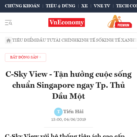
CHỨNG KHOÁN
TIÊU & DÙNG
XE
VNE TV
TECH CO
TIÊU ĐIỂM
ĐẦU TƯ
TÀI CHÍNH
KINH TẾ SỐ
KINH TẾ XANH
BẤT ĐỘNG SẢN
C-Sky View - Tận hưởng cuộc sống
chuẩn Singapore ngay Tp. Thủ
Dầu Một
Tiến Hải
T
13:00, 04/06/2019
C-Sky View với hệ thống tiện ích cao cấp