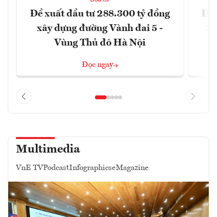
Đề xuất đầu tư 288.300 tỷ đồng
Đồn
xây dựng đường Vành đai 5 -
3 
Vùng Thủ đô Hà Nội
Đọc ngay
Multimedia
VnE TV
Podcast
Infographics
eMagazine