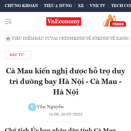
CHỨNG KHOÁN
TIÊU & DÙNG
XE
VNE TV
TECH CO
TIÊU ĐIỂM
ĐẦU TƯ
TÀI CHÍNH
KINH TẾ SỐ
KINH TẾ XANH
ĐẦU TƯ
Cà Mau kiến nghị được hỗ trợ duy
trì đường bay Hà Nội - Cà Mau -
Hà Nội
Vân Nguyễn
V
15:00, 10/07/2023
Chủ tịch Ủy ban nhân dân tỉnh Cà Mau