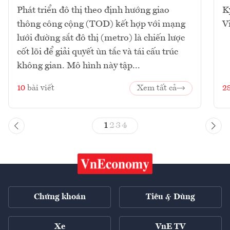
Phát triển đô thị theo định hướng giao
K
thông công cộng (TOD) kết hợp với mạng
V
lưới đường sắt đô thị (metro) là chiến lược
cốt lõi để giải quyết ùn tắc và tái cấu trúc
không gian. Mô hình này tập...
10
bài viết
Xem tất cả
2
1
2
3
4
Chứng khoán
Tiêu & Dùng
Xe
VnE TV