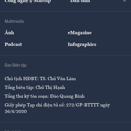
Công nghệ & Startup
Dân sinh
Tư vấn
Nông sản
Doanh nhân
Tư vấn Tiêu & Dùng
Infographics
Hạ tầng
Sức khỏe
Khung pháp lý
Doanh nghiệp
Địa phương
Thị trường
Bảo hiểm
Multimedia
Sự kiện
Nhân lực
Ảnh
eMagazine
Đẹp +
An sinh
Podcast
Infographics
Giải trí
Y tế
Nhà
Ban Biên tập
Ẩm thực
Chủ tịch HĐBT: TS. Chử Văn Lâm
Tổng biên tập: Chử Thị Hạnh
Tổng thư ký tòa soạn: Đào Quang Bính
Giấy phép Tạp chí điện tử số: 272/GP-BTTTT ngày
26/6/2020