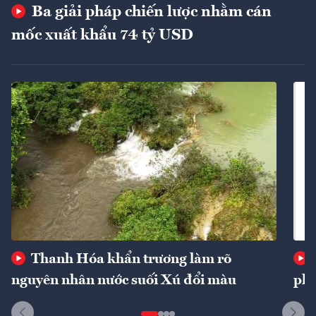
Ba giải pháp chiến lược nhằm cán
mốc xuất khẩu 74 tỷ USD
Thanh Hóa khẩn trương làm rõ
nguyên nhân nước suối Xú đổi màu
phí