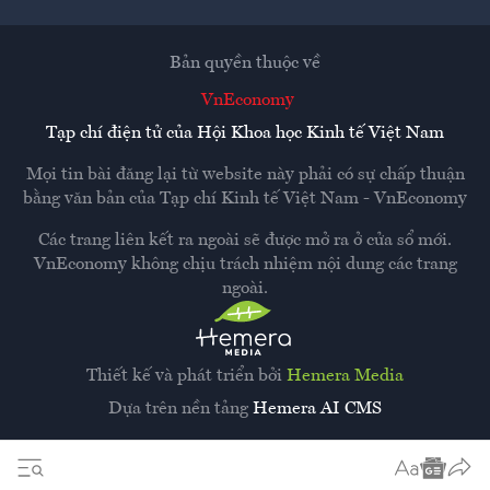
Bản quyền thuộc về
VnEconomy
Tạp chí điện tử của Hội Khoa học Kinh tế Việt Nam
Mọi tin bài đăng lại từ website này phải có sự chấp thuận
bằng văn bản của
Tạp chí Kinh tế Việt Nam - VnEconomy
Các trang liên kết ra ngoài sẽ được mở ra ở cửa sổ mới.
VnEconomy không chịu trách nhiệm nội dung các trang
ngoài.
Thiết kế và phát triển bởi
Hemera Media
Dựa trên nền tảng
Hemera AI CMS