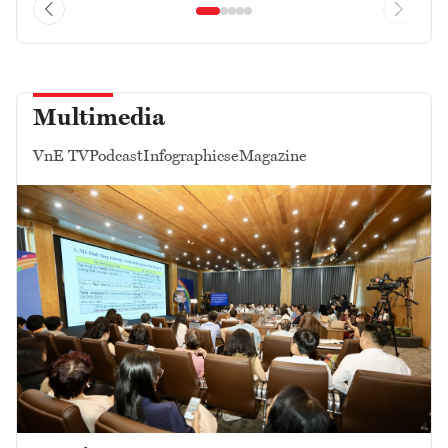
Multimedia
VnE TV
Podcast
Infographics
eMagazine