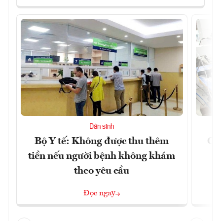
Dân sinh
Bộ Y tế: Không được thu thêm
Cắt
tiền nếu người bệnh không khám
l
theo yêu cầu
Đọc ngay