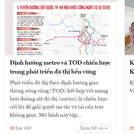
Định hướng metro và TOD chiến lược
K
trong phát triển đô thị bền vững
K
Phát triển đô thị theo định hướng giao
K
thông công cộng (TOD) kết hợp với mạng
V
lưới đường sắt đô thị (metro) là chiến lược
cốt lõi để giải quyết ùn tắc và tái cấu trúc
không gian. Mô hình này tập...
10
bài viết
Xem tất cả
2