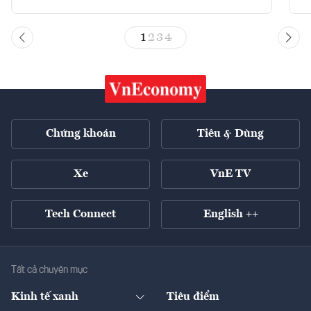
1
2
3
4
Chứng khoán
Tiêu & Dùng
Xe
VnE TV
Tech Connect
English ++
Tất cả chuyên mục
Kinh tế xanh
Tiêu điểm