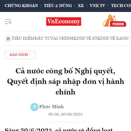
CHỨNG KHOÁN
TIÊU & DÙNG
XE
VNE TV
TECH CO
TIÊU ĐIỂM
ĐẦU TƯ
TÀI CHÍNH
KINH TẾ SỐ
KINH TẾ XANH
DÂN SINH
Cả nước công bố Nghị quyết,
Quyết định sáp nhập đơn vị hành
chính
Phúc Minh
P
08:36, 30/06/2025
Sáng 30/6/2025, cả nước sẽ đồng loạt