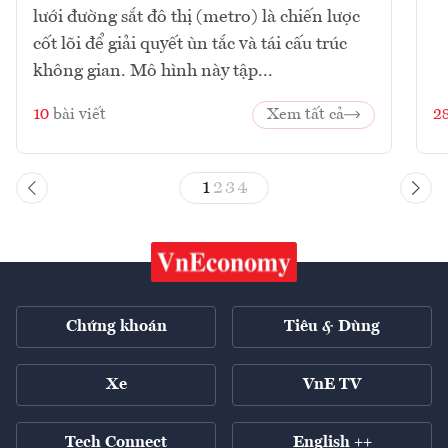
lưới đường sắt đô thị (metro) là chiến lược
cốt lõi để giải quyết ùn tắc và tái cấu trúc
không gian. Mô hình này tập...
10
bài viết
Xem tất cả
2
1
2
3
4
Chứng khoán
Tiêu & Dùng
Xe
VnE TV
Tech Connect
English ++