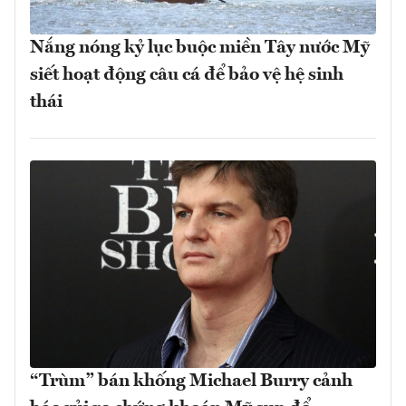
Nắng nóng kỷ lục buộc miền Tây nước Mỹ
siết hoạt động câu cá để bảo vệ hệ sinh
thái
“Trùm” bán khống Michael Burry cảnh