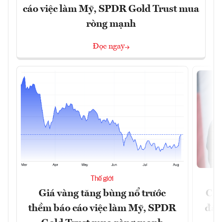
cáo việc làm Mỹ, SPDR Gold Trust mua
ròng mạnh
Đọc ngay
Thế giới
Giá vàng tăng bùng nổ trước
Chí
thềm báo cáo việc làm Mỹ, SPDR
đã 