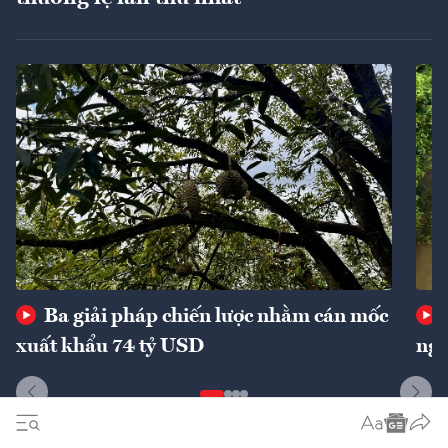
Ba giải pháp chiến lược nhằm cán mốc
xuất khẩu 74 tỷ USD
ngu