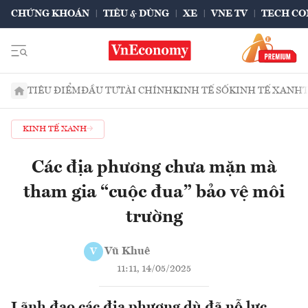
CHỨNG KHOÁN
TIÊU & DÙNG
XE
VNE TV
TECH CO
TIÊU ĐIỂM
ĐẦU TƯ
TÀI CHÍNH
KINH TẾ SỐ
KINH TẾ XANH
KINH TẾ XANH
Các địa phương chưa mặn mà
tham gia “cuộc đua” bảo vệ môi
trường
Vũ Khuê
V
11:11, 14/05/2025
Lãnh đạo các địa phương dù đã nỗ lực