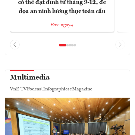
có thể đạt đỉnh từ tháng 9-12, đe
m
dọa an ninh lương thực toàn cầu
Đọc ngay
Multimedia
VnE TV
Podcast
Infographics
eMagazine