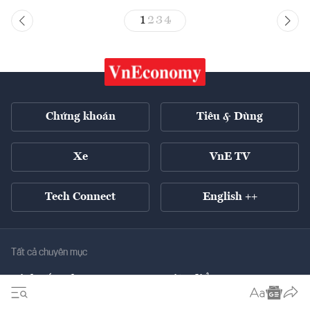
1
2
3
4
Chứng khoán
Tiêu & Dùng
Xe
VnE TV
Tech Connect
English ++
Tất cả chuyên mục
Kinh tế xanh
Tiêu điểm
Chuyển động xanh
Tài chính
Chứng khoán