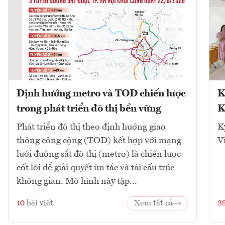
Định hướng metro và TOD chiến lược
K
trong phát triển đô thị bền vững
K
Phát triển đô thị theo định hướng giao
K
thông công cộng (TOD) kết hợp với mạng
V
lưới đường sắt đô thị (metro) là chiến lược
cốt lõi để giải quyết ùn tắc và tái cấu trúc
không gian. Mô hình này tập...
10
bài viết
Xem tất cả
2