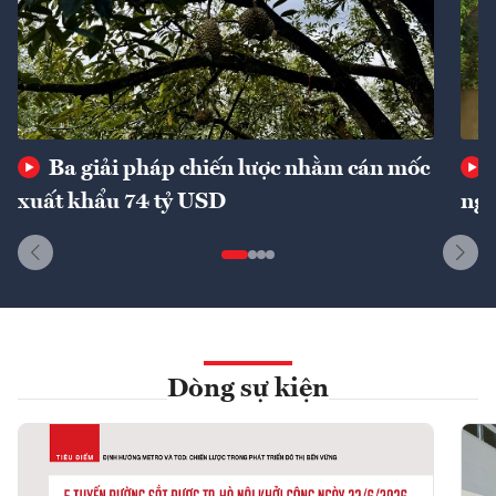
Ba giải pháp chiến lược nhằm cán mốc
xuất khẩu 74 tỷ USD
ngu
Dòng sự kiện