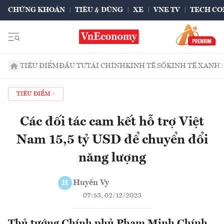
CHỨNG KHOÁN
TIÊU & DÙNG
XE
VNE TV
TECH CO
TIÊU ĐIỂM
ĐẦU TƯ
TÀI CHÍNH
KINH TẾ SỐ
KINH TẾ XANH
TIÊU ĐIỂM
Các đối tác cam kết hỗ trợ Việt
Nam 15,5 tỷ USD để chuyển đổi
năng lượng
Huyền Vy
H
07:53, 02/12/2023
Thủ tướng Chính phủ Phạm Minh Chính