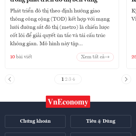
trong phát triển đô thị bền vững
K
Phát triển đô thị theo định hướng giao
K
thông công cộng (TOD) kết hợp với mạng
V
lưới đường sắt đô thị (metro) là chiến lược
cốt lõi để giải quyết ùn tắc và tái cấu trúc
không gian. Mô hình này tập...
10
bài viết
Xem tất cả
2
1
2
3
4
Chứng khoán
Tiêu & Dùng