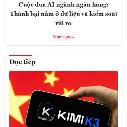
Cuộc đua AI ngành ngân hàng:
Thành bại nằm ở dữ liệu và kiểm soát
rủi ro
Đọc ngay
Đọc tiếp