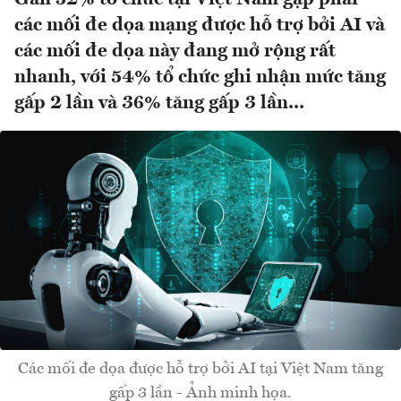
các mối đe dọa mạng được hỗ trợ bởi AI và
các mối đe dọa này đang mở rộng rất
nhanh, với 54% tổ chức ghi nhận mức tăng
gấp 2 lần và 36% tăng gấp 3 lần...
Các mối đe dọa được hỗ trợ bởi AI tại Việt Nam tăng
gấp 3 lần - Ảnh minh họa.