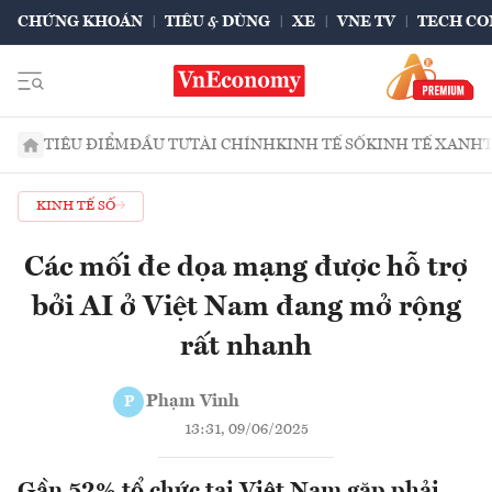
CHỨNG KHOÁN
TIÊU & DÙNG
XE
VNE TV
TECH CO
TIÊU ĐIỂM
ĐẦU TƯ
TÀI CHÍNH
KINH TẾ SỐ
KINH TẾ XANH
KINH TẾ SỐ
Các mối đe dọa mạng được hỗ trợ
bởi AI ở Việt Nam đang mở rộng
rất nhanh
Phạm Vinh
P
13:31, 09/06/2025
Gần 52% tổ chức tại Việt Nam gặp phải