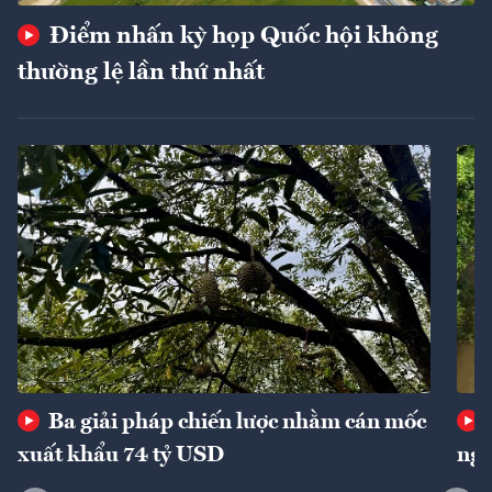
Điểm nhấn kỳ họp Quốc hội không
thường lệ lần thứ nhất
Ba giải pháp chiến lược nhằm cán mốc
xuất khẩu 74 tỷ USD
ngu