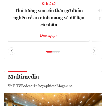
Kinh tế số
Thủ tướng yêu cầu tháo gỡ điểm
Đề 
nghẽn về an ninh mạng và dữ liệu
gia
cá nhân
Đọc ngay
Multimedia
VnE TV
Podcast
Infographics
eMagazine