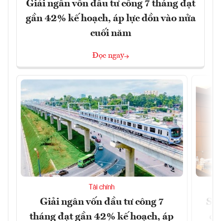
Giải ngân vốn đầu tư công 7 tháng đạt
gần 42% kế hoạch, áp lực dồn vào nửa
cuối năm
Đọc ngay
Tài chính
Giải ngân vốn đầu tư công 7
Sửa
tháng đạt gần 42% kế hoạch, áp
ca