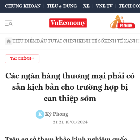
CHỨNG KHOÁN
TIÊU & DÙNG
XE
VNE TV
TECH CO
TIÊU ĐIỂM
ĐẦU TƯ
TÀI CHÍNH
KINH TẾ SỐ
KINH TẾ XANH
TÀI CHÍNH
Các ngân hàng thương mại phải có
sẵn kịch bản cho trường hợp bị
can thiệp sớm
Kỳ Phong
K
21:21, 18/01/2024
Trên cơ sở tham khảo kinh nghiệm quốc