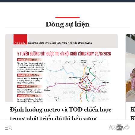
Dòng sự kiện
Định hướng metro và TOD chiến lược
K
trong phát triển đô thị bền vững
K
Phát triển đô thị theo định hướng giao
K