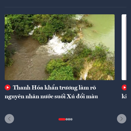
Thanh Hóa khẩn trương làm rõ
nguyên nhân nước suối Xú đổi màu
kin