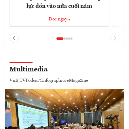
lực dồn vào nửa cuối năm
Đọc ngay
Multimedia
VnE TV
Podcast
Infographics
eMagazine