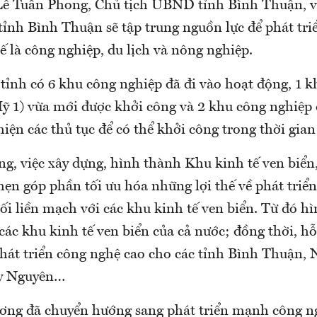
Lê Tuấn Phong, Chủ tịch UBND tỉnh Bình Thuận, v
tỉnh Bình Thuận sẽ tập trung nguồn lực để phát triể
ế là công nghiệp, du lịch và nông nghiệp.
tỉnh có 6 khu công nghiệp đã đi vào hoạt động, 1 
ỹ 1) vừa mới được khởi công và 2 khu công nghiệp
iện các thủ tục để có thể khởi công trong thời gia
g, việc xây dựng, hình thành Khu kinh tế ven biển
ẹn góp phần tối ưu hóa những lợi thế về phát triển
nối liền mạch với các khu kinh tế ven biển. Từ đó h
 các khu kinh tế ven biển của cả nước; đồng thời, hỗ
phát triển công nghệ cao cho các tỉnh Bình Thuận,
ây Nguyên…
ơng đã chuyển hướng sang phát triển mạnh công n