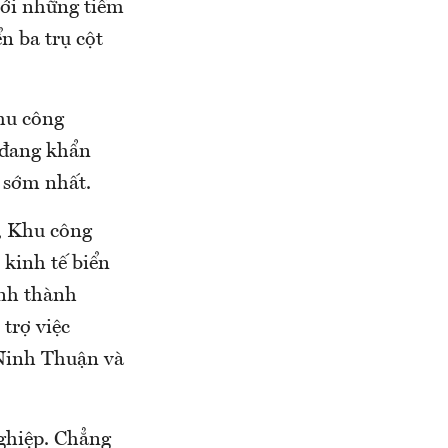
ới những tiềm
n ba trụ cột
khu công
 đang khẩn
n sớm nhất.
, Khu công
 kinh tế biển
ình thành
 trợ việc
 Ninh Thuận và
ghiệp. Chẳng