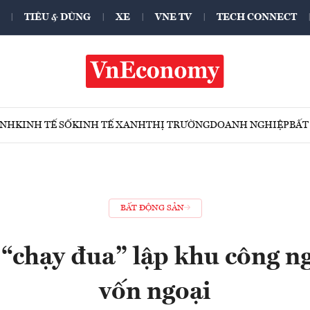
TIÊU & DÙNG
XE
VNE TV
TECH CONNECT
ÍNH
KINH TẾ SỐ
KINH TẾ XANH
THỊ TRƯỜNG
DOANH NGHIỆP
BẤT
BẤT ĐỘNG SẢN
 “chạy đua” lập khu công n
vốn ngoại