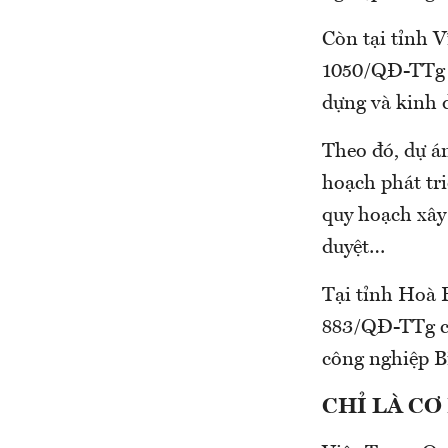
Còn tại tỉnh 
1050/QĐ-TTg (
dựng và kinh 
Theo đó, dự á
hoạch phát tr
quy hoạch xây
duyệt…
Tại tỉnh Hoà 
883/QĐ-TTg ch
công nghiệp B
CHỈ LÀ C