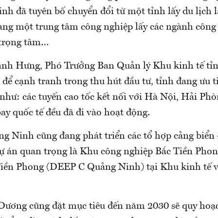
nh đã tuyên bố chuyển đổi từ một tỉnh lấy du lịch 
ang một trung tâm công nghiệp lấy các ngành công
 trọng tâm…
nh Hưng, Phó Trưởng Ban Quản lý Khu kinh tế tỉ
 để cạnh tranh trong thu hút đầu tư, tỉnh đang ưu t
 như: các tuyến cao tốc kết nối với Hà Nội, Hải Phò
bay quốc tế đều đã đi vào hoạt động.
ng Ninh cũng đang phát triển các tổ hợp cảng biển 
dự án quan trọng là Khu công nghiệp Bắc Tiền Pho
ền Phong (DEEP C Quảng Ninh) tại Khu kinh tế v
Dương cũng đặt mục tiêu đến năm 2030 sẽ quy hoạ