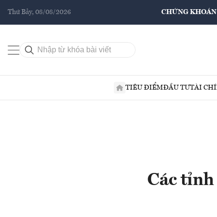
Thứ Bảy, 08/08/2026
CHỨNG KHOÁN
TIÊU ĐIỂM
ĐẦU TƯ
TÀI CH
Các tỉnh