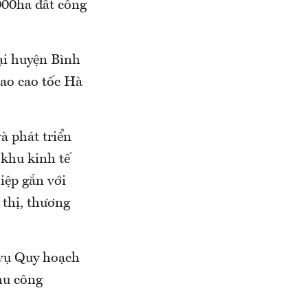
.000ha đất công
ại huyện Bình
iao cao tốc Hà
à phát triển
 khu kinh tế
iệp gắn với
 thị, thương
 vụ Quy hoạch
hu công