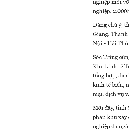
nghiệp mới với
nghiệp, 2.000h
Đáng chú ý, t
Giang, Thanh M
Nội - Hải Phò
Sóc Trăng cũng
Khu kinh tế T
tổng hợp, đa c
kinh tế biển, 
mại, dịch vụ v
Mới đây, tỉnh
phân khu xây 
nghiệp đa ngà