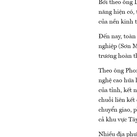
Bởi theo ông 
năng hiện có, 
của nền kinh t
Đến nay, toàn 
nghiệp (Sơn M
trương hoàn th
Theo ông Phon
nghệ cao hứa h
của tỉnh, kết 
chuỗi liên kết
chuyển giao, 
cả khu vực T
Nhiều địa phư