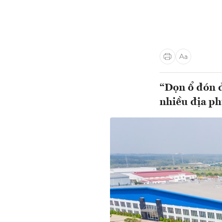
“Dọn ổ đón đ
nhiều địa p