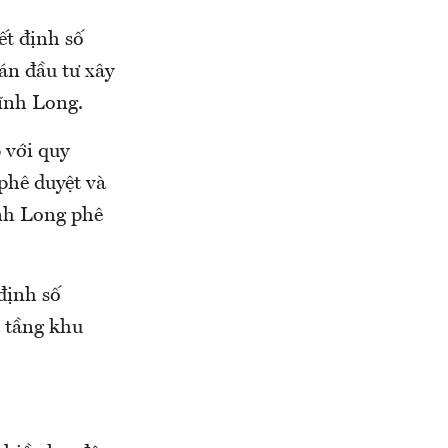
t định số
án đầu tư xây
ĩnh Long.
 với quy
phê duyệt và
nh Long phê
định số
ạ tầng khu