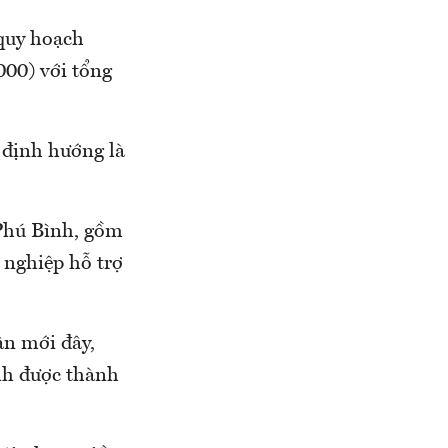
quy hoạch
000) với tổng
 định hướng là
 Phú Bình, gồm
 nghiệp hỗ trợ
ận mới đây,
ỉnh được thành