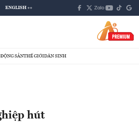
ENGLISH ++
 ĐỘNG SẢN
THẾ GIỚI
DÂN SINH
ghiệp hút