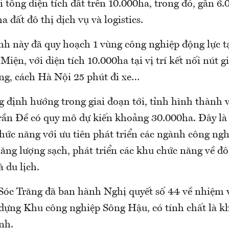
 tổng diện tích đất trên 10.000ha, trong đó, gần 6
a đất đô thị dịch vụ và logistics.
ỉnh này đã quy hoạch 1 vùng công nghiệp động lực t
iện, với diện tích 10.000ha tại vị trí kết nối nút g
ng, cách Hà Nội 25 phút đi xe…
 định hướng trong giai đoạn tới, tỉnh hình thành v
rần Đề có quy mô dự kiến khoảng 30.000ha. Đây là
hức năng với ưu tiên phát triển các ngành công ngh
năng lượng sạch, phát triển các khu chức năng về đô
à du lịch.
 Sóc Trăng đã ban hành Nghị quyết số 44 về nhiệm
dựng Khu công nghiệp Sông Hậu, có tính chất là k
nh.