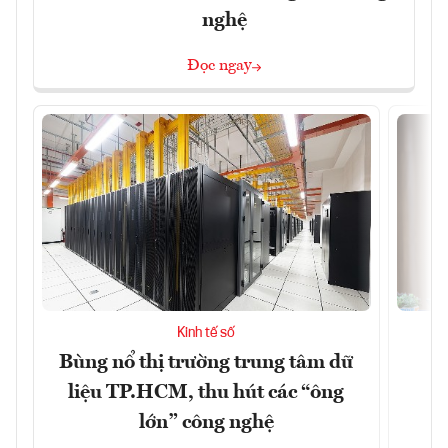
nghệ
Đọc ngay
Kinh tế số
Bùng nổ thị trường trung tâm dữ
T
liệu TP.HCM, thu hút các “ông
lớn” công nghệ