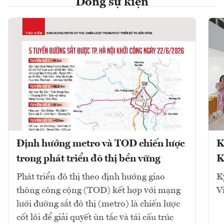
Dòng sự kiện
Định hướng metro và TOD chiến lược
K
trong phát triển đô thị bền vững
K
Phát triển đô thị theo định hướng giao
K
thông công cộng (TOD) kết hợp với mạng
V
lưới đường sắt đô thị (metro) là chiến lược
cốt lõi để giải quyết ùn tắc và tái cấu trúc