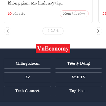
không gian. Mô hình này tập...
10
bài viết
Xem tất cả
2
1
2
3
4
Chứng khoán
Tiêu & Dùng
Xe
VnE TV
Tech Connect
English ++