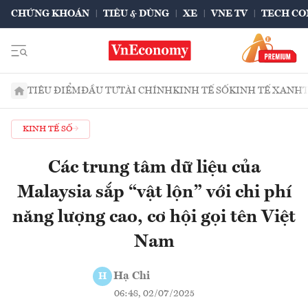
CHỨNG KHOÁN
TIÊU & DÙNG
XE
VNE TV
TECH CO
TIÊU ĐIỂM
ĐẦU TƯ
TÀI CHÍNH
KINH TẾ SỐ
KINH TẾ XANH
KINH TẾ SỐ
Các trung tâm dữ liệu của
Malaysia sắp “vật lộn” với chi phí
năng lượng cao, cơ hội gọi tên Việt
Nam
Hạ Chi
H
06:48, 02/07/2025