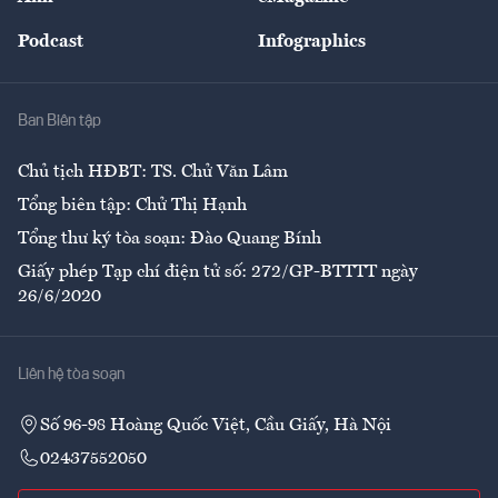
Đẹp +
An sinh
Podcast
Infographics
Giải trí
Y tế
Nhà
Ban Biên tập
Ẩm thực
Chủ tịch HĐBT: TS. Chử Văn Lâm
Tổng biên tập: Chử Thị Hạnh
Tổng thư ký tòa soạn: Đào Quang Bính
Giấy phép Tạp chí điện tử số: 272/GP-BTTTT ngày
26/6/2020
Liên hệ tòa soạn
Số 96-98 Hoàng Quốc Việt, Cầu Giấy, Hà Nội
02437552050