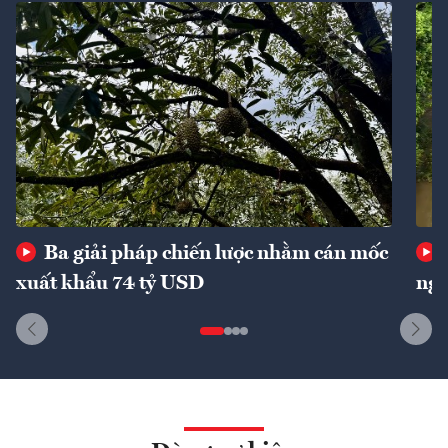
Ba giải pháp chiến lược nhằm cán mốc
xuất khẩu 74 tỷ USD
ngu