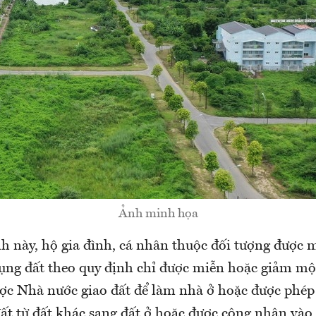
Ảnh minh họa
h này, hộ gia đình, cá nhân thuộc đối tượng được 
dụng đất theo quy định chỉ được miễn hoặc giảm mộ
ợc Nhà nước giao đất để làm nhà ở hoặc được phé
đất từ đất khác sang đất ở hoặc được công nhận vào