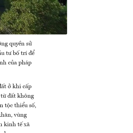
ợng quyền sử
u tư bố trí để
ịnh của pháp
ất ở khi cấp
 từ đất không
n tộc thiểu số,
 khăn, vùng
 kinh tế xã