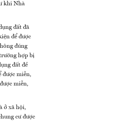
cư khi Nhà
dụng đất đã
kiện để được
 không đúng
trường hợp bị
dụng đất đề
ể được miễn,
 được miễn,
 ở xã hội,
 chung cư được