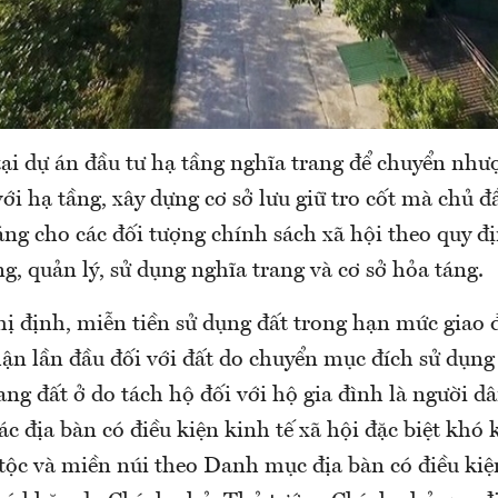
tại dự án đầu tư hạ tầng nghĩa trang để chuyển như
ới hạ tầng, xây dựng cơ sở lưu giữ tro cốt mà chủ đầ
áng cho các đối tượng chính sách xã hội theo quy đ
ng, quản lý, sử dụng nghĩa trang và cơ sở hỏa táng.
ị định, miễn tiền sử dụng đất trong hạn mức giao đ
ận lần đầu đối với đất do chuyển mục đích sử dụng
sang đất ở do tách hộ đối với hộ gia đình là người dâ
ác địa bàn có điều kiện kinh tế xã hội đặc biệt khó
tộc và miền núi theo Danh mục địa bàn có điều kiện