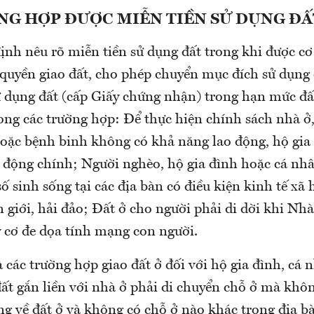
NG HỢP ĐƯỢC MIỄN TIỀN SỬ DỤNG ĐẤ
định nêu rõ miễn tiền sử dụng đất trong khi được c
quyền giao đất, cho phép chuyển mục đích sử dụng 
 dụng đất (cấp Giấy chứng nhận) trong hạn mức đấ
ong các trường hợp: Để thực hiện chính sách nhà ở,
oặc bệnh binh không có khả năng lao động, hộ gia đ
 động chính; Người nghèo, hộ gia đình hoặc cá nhâ
số sinh sống tại các địa bàn có điều kiện kinh tế xã 
 giới, hải đảo; Đất ở cho người phải di dời khi Nh
y cơ đe dọa tính mạng con người.
 các trường hợp giao đất ở đối với hộ gia đình, cá
ất gắn liền với nhà ở phải di chuyển chỗ ở mà khôn
ng về đất ở và không có chỗ ở nào khác trong địa b