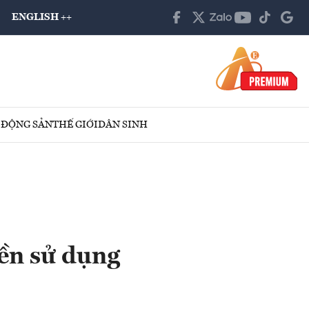
ENGLISH ++
 ĐỘNG SẢN
THẾ GIỚI
DÂN SINH
iền sử dụng