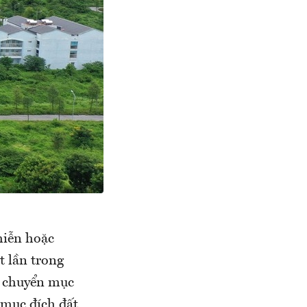
miễn hoặc
t lần trong
p chuyển mục
 mục đích đất