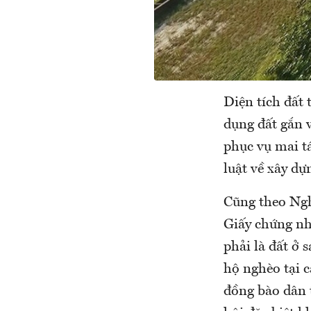
Diện tích đất 
dụng đất gắn v
phục vụ mai t
luật về xây dự
Cũng theo Ngh
Giấy chứng nh
phải là đất ở 
hộ nghèo tại c
đồng bào dân 