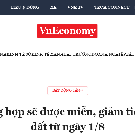
TIÊU & DÙNG
XE
VNE TV
TECH CONNECT
ÍNH
KINH TẾ SỐ
KINH TẾ XANH
THỊ TRƯỜNG
DOANH NGHIỆP
BẤT
BẤT ĐỘNG SẢN
 hợp sẽ được miễn, giảm t
đất từ ngày 1/8