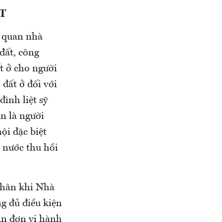
T
ơ quan nhà
đất, công
t ở cho người
 đất ở đối với
ình liệt sỹ
n là người
hội đặc biệt
à nước thu hồi
 nhân khi Nhà
g đủ điều kiện
àn đơn vị hành