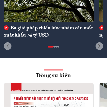
Ba giải pháp chiến lược nhằm cán mốc
xuất khẩu 74 tỷ USD
ngu
Dòng sự kiện