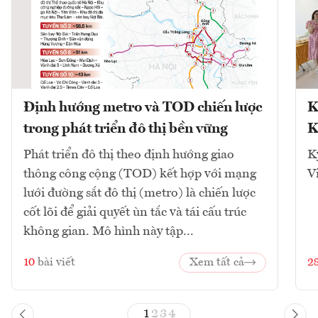
Định hướng metro và TOD chiến lược
K
trong phát triển đô thị bền vững
K
Phát triển đô thị theo định hướng giao
K
thông công cộng (TOD) kết hợp với mạng
V
lưới đường sắt đô thị (metro) là chiến lược
cốt lõi để giải quyết ùn tắc và tái cấu trúc
không gian. Mô hình này tập...
10
bài viết
Xem tất cả
2
1
2
3
4