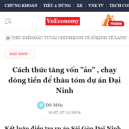
CHỨNG KHOÁN
TIÊU & DÙNG
XE
VNE TV
TECH CO
TIÊU ĐIỂM
ĐẦU TƯ
TÀI CHÍNH
KINH TẾ SỐ
KINH TẾ XANH
DÂN SINH
Cách thức tăng vốn "ảo" , chạy
dòng tiền để thâu tóm dự án Đại
Ninh
Đỗ Mến
Đ
15:07, 07/11/2024
Kết luận điều tra vụ án Sài Gòn Đại Ninh,