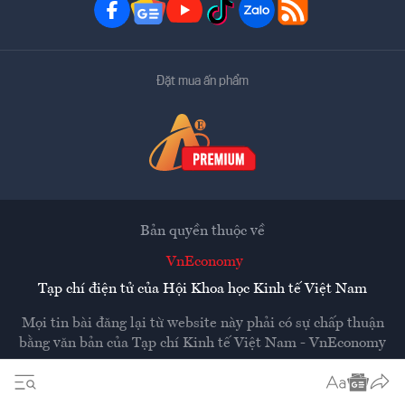
Đặt mua ấn phẩm
Bản quyền thuộc về
VnEconomy
Tạp chí điện tử của Hội Khoa học Kinh tế Việt Nam
Mọi tin bài đăng lại từ website này phải có sự chấp thuận
bằng văn bản của
Tạp chí Kinh tế Việt Nam - VnEconomy
Các trang liên kết ra ngoài sẽ được mở ra ở cửa sổ mới.
VnEconomy không chịu trách nhiệm nội dung các trang