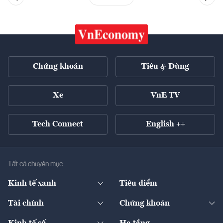
Chứng khoán
Tiêu & Dùng
Xe
VnE TV
Tech Connect
English ++
Tất cả chuyên mục
Kinh tế xanh
Tiêu điểm
Chuyển động xanh
Tài chính
Chứng khoán
Pháp lý
Ngân hàng
Doanh nghiệp niêm yết