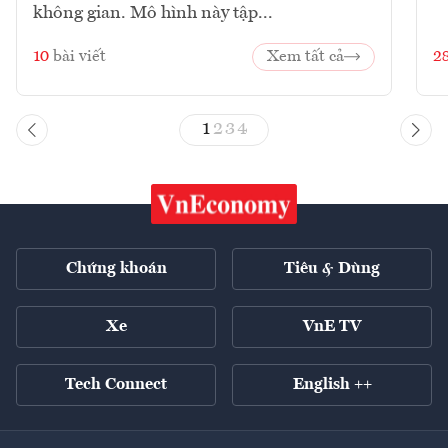
không gian. Mô hình này tập...
10
bài viết
Xem tất cả
2
1
2
3
4
Chứng khoán
Tiêu & Dùng
Xe
VnE TV
Tech Connect
English ++