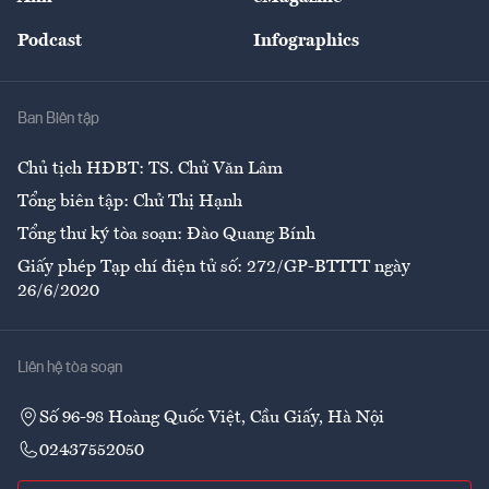
Đẹp +
An sinh
Podcast
Infographics
Giải trí
Y tế
Nhà
Ban Biên tập
Ẩm thực
Chủ tịch HĐBT: TS. Chử Văn Lâm
Tổng biên tập: Chử Thị Hạnh
Tổng thư ký tòa soạn: Đào Quang Bính
Giấy phép Tạp chí điện tử số: 272/GP-BTTTT ngày
26/6/2020
Liên hệ tòa soạn
Số 96-98 Hoàng Quốc Việt, Cầu Giấy, Hà Nội
02437552050