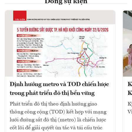
Dòng sự kiện
Định hướng metro và TOD chiến lược
K
trong phát triển đô thị bền vững
K
Phát triển đô thị theo định hướng giao
K
thông công cộng (TOD) kết hợp với mạng
V
lưới đường sắt đô thị (metro) là chiến lược
cốt lõi để giải quyết ùn tắc và tái cấu trúc