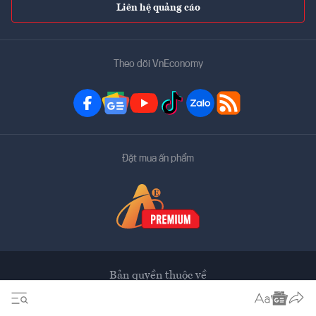
Liên hệ quảng cáo
Theo dõi VnEconomy
Đặt mua ấn phẩm
Bản quyền thuộc về
VnEconomy