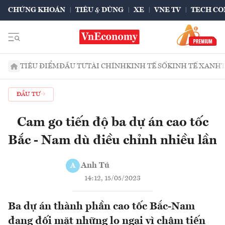
CHỨNG KHOÁN
TIÊU & DÙNG
XE
VNE TV
TECH CO
TIÊU ĐIỂM
ĐẦU TƯ
TÀI CHÍNH
KINH TẾ SỐ
KINH TẾ XANH
ĐẦU TƯ
Cam go tiến độ ba dự án cao tốc
Bắc - Nam dù điều chỉnh nhiều lần
Anh Tú
A
14:12, 15/05/2023
Ba dự án thành phần cao tốc Bắc-Nam
đang đối mặt những lo ngại vì chậm tiến