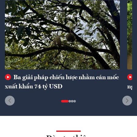
Ba giải pháp chiến lược nhằm cán mốc
xuất khẩu 74 tỷ USD
ngu