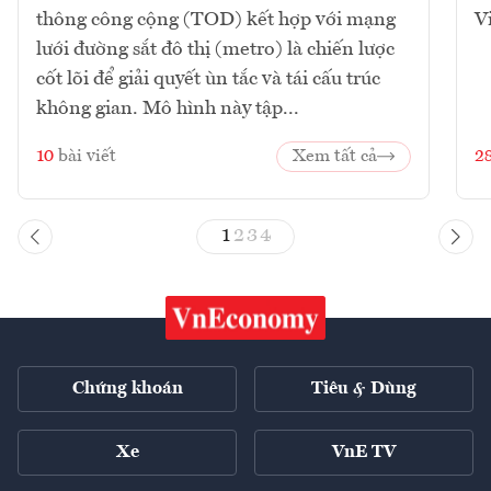
thông công cộng (TOD) kết hợp với mạng
V
lưới đường sắt đô thị (metro) là chiến lược
cốt lõi để giải quyết ùn tắc và tái cấu trúc
không gian. Mô hình này tập...
10
bài viết
Xem tất cả
2
1
2
3
4
Chứng khoán
Tiêu & Dùng
Xe
VnE TV