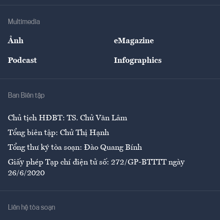
Khung pháp lý
Doanh nghiệp
Địa phương
Thị trường
Bảo hiểm
Multimedia
Sự kiện
Nhân lực
Ảnh
eMagazine
Đẹp +
An sinh
Podcast
Infographics
Giải trí
Y tế
Nhà
Ban Biên tập
Ẩm thực
Chủ tịch HĐBT: TS. Chử Văn Lâm
Tổng biên tập: Chử Thị Hạnh
Tổng thư ký tòa soạn: Đào Quang Bính
Giấy phép Tạp chí điện tử số: 272/GP-BTTTT ngày
26/6/2020
Liên hệ tòa soạn