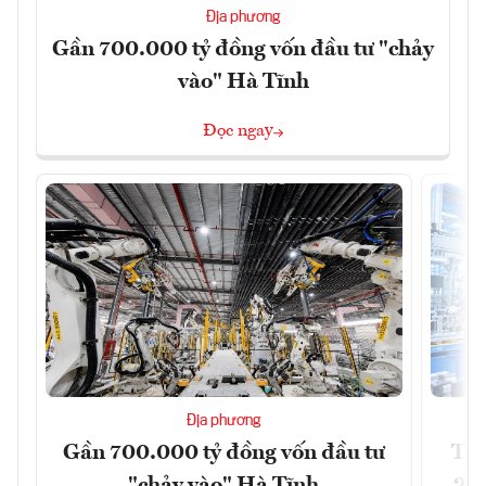
Địa phương
Gần 700.000 tỷ đồng vốn đầu tư "chảy
vào" Hà Tĩnh
Đọc ngay
Địa phương
Gần 700.000 tỷ đồng vốn đầu tư
Tri