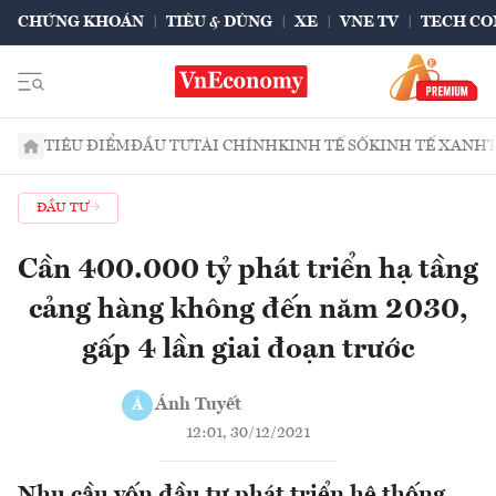
CHỨNG KHOÁN
TIÊU & DÙNG
XE
VNE TV
TECH CO
TIÊU ĐIỂM
ĐẦU TƯ
TÀI CHÍNH
KINH TẾ SỐ
KINH TẾ XANH
ĐẦU TƯ
Cần 400.000 tỷ phát triển hạ tầng
cảng hàng không đến năm 2030,
gấp 4 lần giai đoạn trước
Ánh Tuyết
Á
12:01, 30/12/2021
Nhu cầu vốn đầu tư phát triển hệ thống