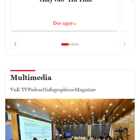
"chảy vào" Hà Tĩnh
202
Đọc ngay
Multimedia
VnE TV
Podcast
Infographics
eMagazine