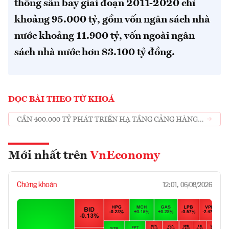
thống sân bay giai đoạn 2011-2020 chỉ
khoảng 95.000 tỷ, gồm vốn ngân sách nhà
nước khoảng 11.900 tỷ, vốn ngoài ngân
sách nhà nước hơn 83.100 tỷ đồng.
ĐỌC BÀI THEO TỪ KHOÁ
CẦN 400.000 TỶ PHÁT TRIỂN HẠ TẦNG CẢNG HÀNG
KHÔNG ĐẾN NĂM 2030 GẤP 4 LẦN GIAI ĐOẠN TRƯỚC
Mới nhất trên
VnEconomy
Chứng khoán
12:01, 06/08/2026