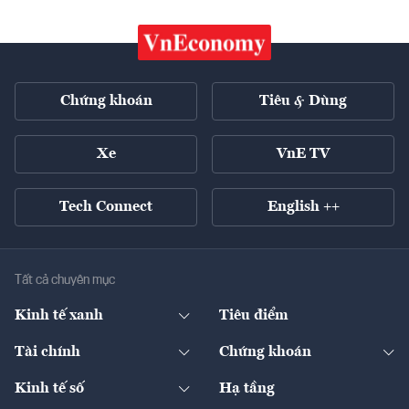
Chứng khoán
Tiêu & Dùng
Xe
VnE TV
Tech Connect
English ++
Tất cả chuyên mục
Kinh tế xanh
Tiêu điểm
Chuyển động xanh
Tài chính
Chứng khoán
Pháp lý
Ngân hàng
Doanh nghiệp niêm yết
Kinh tế số
Hạ tầng
Thương hiệu xanh