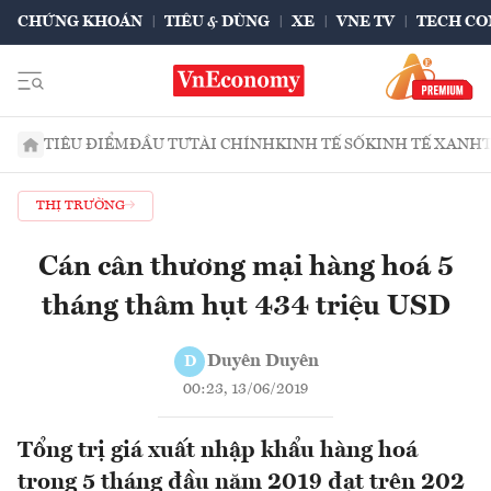
CHỨNG KHOÁN
TIÊU & DÙNG
XE
VNE TV
TECH CO
TIÊU ĐIỂM
ĐẦU TƯ
TÀI CHÍNH
KINH TẾ SỐ
KINH TẾ XANH
THỊ TRƯỜNG
Cán cân thương mại hàng hoá 5
tháng thâm hụt 434 triệu USD
Duyên Duyên
D
00:23, 13/06/2019
Tổng trị giá xuất nhập khẩu hàng hoá
trong 5 tháng đầu năm 2019 đạt trên 202