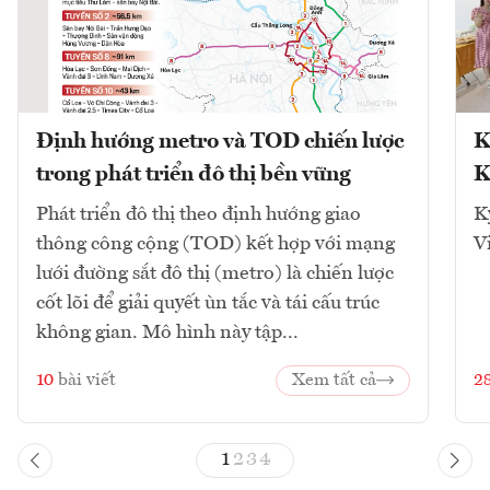
Định hướng metro và TOD chiến lược
K
trong phát triển đô thị bền vững
K
Phát triển đô thị theo định hướng giao
K
thông công cộng (TOD) kết hợp với mạng
V
lưới đường sắt đô thị (metro) là chiến lược
cốt lõi để giải quyết ùn tắc và tái cấu trúc
không gian. Mô hình này tập...
10
bài viết
Xem tất cả
2
1
2
3
4