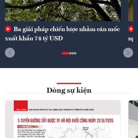
Ba giải pháp chiến lược nhằm cán mốc
xuất khẩu 74 tỷ USD
ngu
Dòng sự kiện