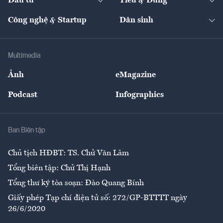
Đầu tư
Tiêu & Dùng
Quản trị số
Cafe BĐS
Thị trường
Kinh doanh
Kết nối
Tạp chí kinh tế Việt Nam
eMagazine
Nhà đầu tư
Du lịch
Công nghệ & Startup
Dân sinh
Tư vấn
Nông sản
Doanh nhân
Tư vấn Tiêu & Dùng
Infographics
Hạ tầng
Sức khỏe
Khung pháp lý
Doanh nghiệp
Địa phương
Thị trường
Bảo hiểm
Multimedia
Sự kiện
Nhân lực
Ảnh
eMagazine
Đẹp +
An sinh
Podcast
Infographics
Giải trí
Y tế
Nhà
Ban Biên tập
Ẩm thực
Chủ tịch HĐBT: TS. Chử Văn Lâm
Tổng biên tập: Chử Thị Hạnh
Tổng thư ký tòa soạn: Đào Quang Bính
Giấy phép Tạp chí điện tử số: 272/GP-BTTTT ngày
26/6/2020