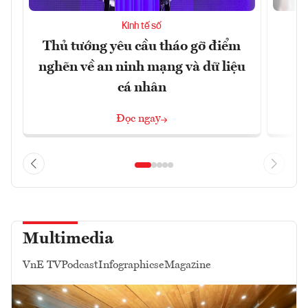
Kinh tế số
Thủ tướng yêu cầu tháo gỡ điểm
D
nghẽn về an ninh mạng và dữ liệu
c
cá nhân
Đọc ngay
Multimedia
VnE TV
Podcast
Infographics
eMagazine