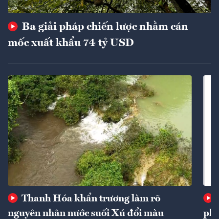
Ba giải pháp chiến lược nhằm cán
mốc xuất khẩu 74 tỷ USD
Thanh Hóa khẩn trương làm rõ
nguyên nhân nước suối Xú đổi màu
phí