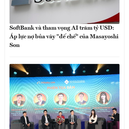
SoftBank và tham vọng AI trăm tỷ USD:
Áp lực nợ bủa vây "đế chế" của Masayoshi
Son