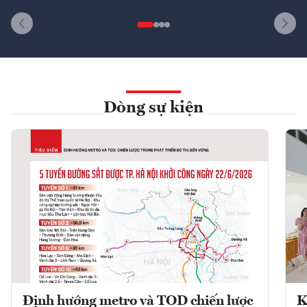
Dòng sự kiện
Định hướng metro và TOD chiến lược
K