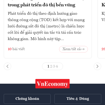
trong phát triển đô thị bền vững
K
Phát triển đô thị theo định hướng giao
K
thông công cộng (TOD) kết hợp với mạng
V
lưới đường sắt đô thị (metro) là chiến lược
cốt lõi để giải quyết ùn tắc và tái cấu trúc
không gian. Mô hình này tập...
10
bài viết
Xem tất cả
2
1
2
3
4
Chứng khoán
Tiêu & Dùng