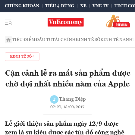
CHỨNG KHOÁN
TIÊU & DÙNG
XE
VNE TV
TECH CO
TIÊU ĐIỂM
ĐẦU TƯ
TÀI CHÍNH
KINH TẾ SỐ
KINH TẾ XANH
KINH TẾ SỐ
Cận cảnh lễ ra mắt sản phẩm được
chờ đợi nhất nhiều năm của Apple
Thăng Điệp
T
07:27, 13/09/2017
Lễ giới thiệu sản phẩm ngày 12/9 được
xem là sự kiện được các tín đồ công nghệ