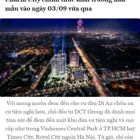
mẫu vào ngày 03/09 vừa qua
Với mong muốn đem đến cho cư dân Dĩ An chốn an
cư tiện nghi hơn, chủ đầu tư DCT Group đã dành mọi
tâm sức để đem đến một khu dân cư tiện nghi và cao
cấp như trong Vinhomes Central Park ở TP.HCM hay
Times City, Royal City ngoài Hà Nội. Từ giờ, chỉ cần