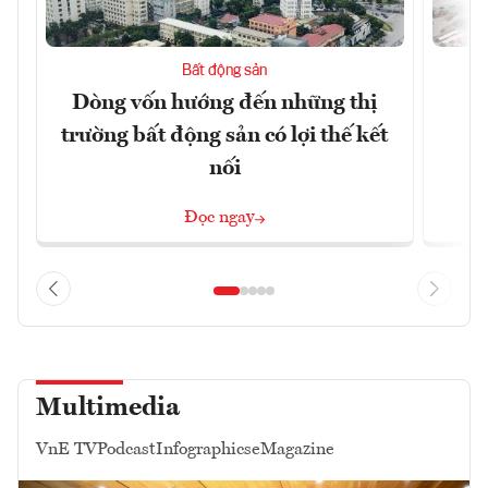
Bất động sản
Dòng vốn hướng đến những thị
Q
trường bất động sản có lợi thế kết
h
nối
Đọc ngay
Multimedia
VnE TV
Podcast
Infographics
eMagazine