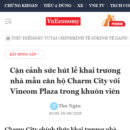
CHỨNG KHOÁN
TIÊU & DÙNG
XE
VNE TV
TECH CO
TIÊU ĐIỂM
ĐẦU TƯ
TÀI CHÍNH
KINH TẾ SỐ
KINH TẾ XANH
BẤT ĐỘNG SẢN
Cận cảnh sức hút lễ khai trương
nhà mẫu căn hộ Charm City với
Vincom Plaza trong khuôn viên
Thu Ngân
T
10:00, 05/09/2019
Charm City chính thức khai trương nhà