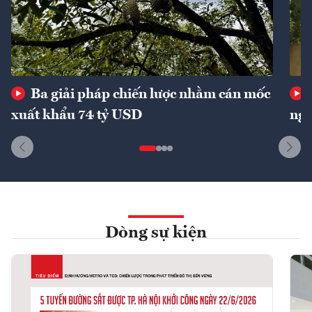
Ba giải pháp chiến lược nhằm cán mốc
xuất khẩu 74 tỷ USD
ngu
Dòng sự kiện