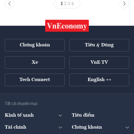
1
2
3
4
Chứng khoán
Tiêu & Dùng
Xe
VnE TV
Tech Connect
English ++
Tất cả chuyên mục
Kinh tế xanh
Tiêu điểm
Chuyển động xanh
Tài chính
Chứng khoán