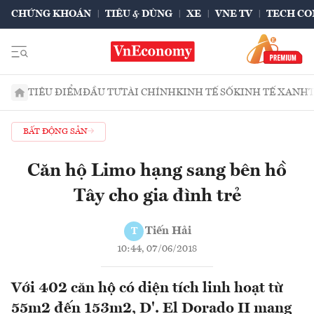
CHỨNG KHOÁN
TIÊU & DÙNG
XE
VNE TV
TECH CO
TIÊU ĐIỂM
ĐẦU TƯ
TÀI CHÍNH
KINH TẾ SỐ
KINH TẾ XANH
BẤT ĐỘNG SẢN
Căn hộ Limo hạng sang bên hồ
Tây cho gia đình trẻ
Tiến Hải
T
10:44, 07/06/2018
Với 402 căn hộ có diện tích linh hoạt từ
55m2 đến 153m2, D'. El Dorado II mang