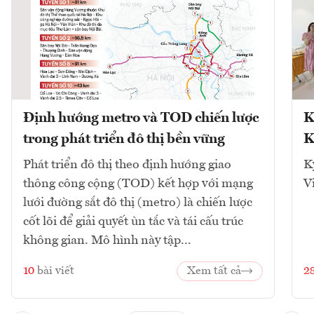
Định hướng metro và TOD chiến lược
K
trong phát triển đô thị bền vững
K
Phát triển đô thị theo định hướng giao
K
thông công cộng (TOD) kết hợp với mạng
V
lưới đường sắt đô thị (metro) là chiến lược
cốt lõi để giải quyết ùn tắc và tái cấu trúc
không gian. Mô hình này tập...
10
bài viết
Xem tất cả
2