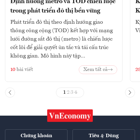
Định hướng metro và TOD chiến lược
K
trong phát triển đô thị bền vững
K
Phát triển đô thị theo định hướng giao
K
thông công cộng (TOD) kết hợp với mạng
V
lưới đường sắt đô thị (metro) là chiến lược
cốt lõi để giải quyết ùn tắc và tái cấu trúc
không gian. Mô hình này tập...
10
bài viết
Xem tất cả
2
1
2
3
4
Chứng khoán
Tiêu & Dùng