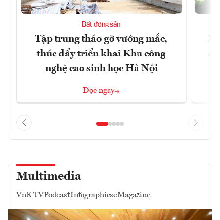
Bất động sản
Tập trung tháo gỡ vướng mắc,
Xâ
thúc đẩy triển khai Khu công
nâ
nghệ cao sinh học Hà Nội
Đọc ngay
Multimedia
VnE TV
Podcast
Infographics
eMagazine