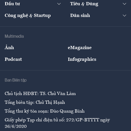
The Guide
Video
Đầu tư
Tiêu & Dùng
Quản trị số
Cafe BĐS
Thị trường
Kinh doanh
Kết nối
Tạp chí kinh tế Việt Nam
eMagazine
Nhà đầu tư
Du lịch
Công nghệ & Startup
Dân sinh
Tư vấn
Nông sản
Doanh nhân
Tư vấn Tiêu & Dùng
Infographics
Hạ tầng
Sức khỏe
Khung pháp lý
Doanh nghiệp
Địa phương
Thị trường
Bảo hiểm
Multimedia
Sự kiện
Nhân lực
Ảnh
eMagazine
Đẹp +
An sinh
Podcast
Infographics
Giải trí
Y tế
Nhà
Ban Biên tập
Ẩm thực
Chủ tịch HĐBT: TS. Chử Văn Lâm
Tổng biên tập: Chử Thị Hạnh
Tổng thư ký tòa soạn: Đào Quang Bính
Giấy phép Tạp chí điện tử số: 272/GP-BTTTT ngày
26/6/2020