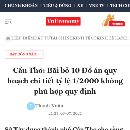
CHỨNG KHOÁN
TIÊU & DÙNG
XE
VNE TV
TECH CO
TIÊU ĐIỂM
ĐẦU TƯ
TÀI CHÍNH
KINH TẾ SỐ
KINH TẾ XANH
BẤT ĐỘNG SẢN
Cần Thơ: Bãi bỏ 10 Đồ án quy
hoạch chi tiết tỷ lệ 1/2000 không
phù hợp quy định
Thanh Xuân
T
21:25, 08/07/2021
Sở Xây dựng thành phố Cần Thơ cho rằng,