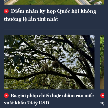
Điểm nhấn kỳ họp Quốc hội không
thường lệ lần thứ nhất
Ba giải pháp chiến lược nhằm cán mốc
xuất khẩu 74 tỷ USD
ngu