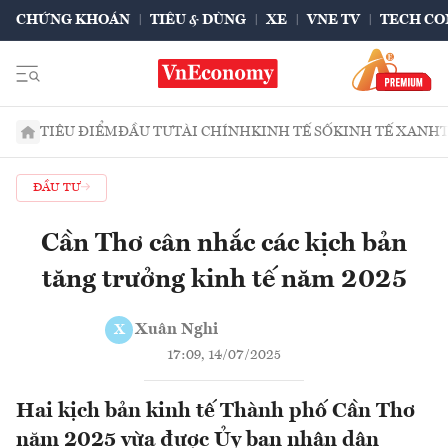
CHỨNG KHOÁN
TIÊU & DÙNG
XE
VNE TV
TECH CO
TIÊU ĐIỂM
ĐẦU TƯ
TÀI CHÍNH
KINH TẾ SỐ
KINH TẾ XANH
ĐẦU TƯ
Cần Thơ cân nhắc các kịch bản
tăng trưởng kinh tế năm 2025
Xuân Nghi
X
17:09, 14/07/2025
Hai kịch bản kinh tế Thành phố Cần Thơ
năm 2025 vừa được Ủy ban nhân dân