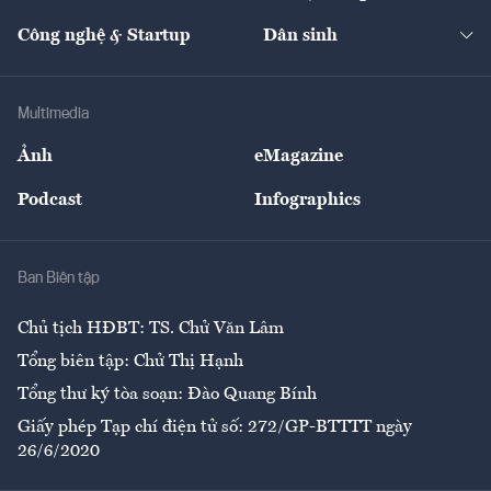
Cafe BĐS
Thị trường
Kinh doanh
Kết nối
Tạp chí kinh tế Việt Nam
eMagazine
Nhà đầu tư
Du lịch
Công nghệ & Startup
Dân sinh
Tư vấn
Nông sản
Doanh nhân
Tư vấn Tiêu & Dùng
Infographics
Hạ tầng
Sức khỏe
Khung pháp lý
Doanh nghiệp
Địa phương
Thị trường
Bảo hiểm
Multimedia
Sự kiện
Nhân lực
Ảnh
eMagazine
Đẹp +
An sinh
Podcast
Infographics
Giải trí
Y tế
Nhà
Ban Biên tập
Ẩm thực
Chủ tịch HĐBT: TS. Chử Văn Lâm
Tổng biên tập: Chử Thị Hạnh
Tổng thư ký tòa soạn: Đào Quang Bính
Giấy phép Tạp chí điện tử số: 272/GP-BTTTT ngày
26/6/2020