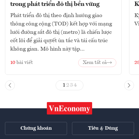
trong phát triển đô thị bền vững
K
Phát triển đô thị theo định hướng giao
K
thông công cộng (TOD) kết hợp với mạng
V
lưới đường sắt đô thị (metro) là chiến lược
cốt lõi để giải quyết ùn tắc và tái cấu trúc
không gian. Mô hình này tập...
10
bài viết
Xem tất cả
2
1
2
3
4
Chứng khoán
Tiêu & Dùng