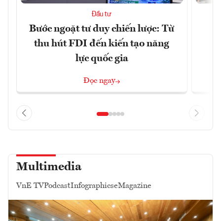
Đầu tư
Bước ngoặt tư duy chiến lược: Từ
Đ
thu hút FDI đến kiến tạo năng
h
lực quốc gia
Đọc ngay
Multimedia
VnE TV
Podcast
Infographics
eMagazine