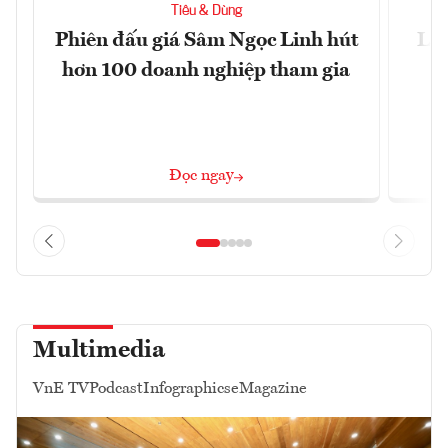
Tiêu & Dùng
Phiên đấu giá Sâm Ngọc Linh hút
Làm
hơn 100 doanh nghiệp tham gia
Đọc ngay
Multimedia
VnE TV
Podcast
Infographics
eMagazine