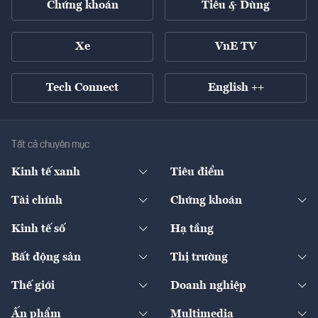
Chứng khoán
Tiêu & Dùng
Xe
VnE TV
Tech Connect
English ++
Tất cả chuyên mục
Kinh tế xanh
Tiêu điểm
Chuyển động xanh
Tài chính
Chứng khoán
Pháp lý
Ngân hàng
Doanh nghiệp niêm yết
Kinh tế số
Hạ tầng
Thương hiệu xanh
Thị trường vốn
Thị trường
Sản phẩm - Thị trường
Bất động sản
Thị trường
Diễn đàn
Thuế
Đầu tư
Tài sản số
Chính sách
Xuất nhập khẩu
Thế giới
Doanh nghiệp
Bảo hiểm
Quốc tế
Dịch vụ số
Thị trường
Khung pháp lý
Kinh tế
Chuyển động
Ấn phẩm
Multimedia
Khung pháp lý