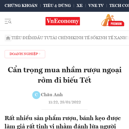
CHỨNG KHOÁN
TIÊU & DÙNG
XE
VNE TV
TECH CO
TIÊU ĐIỂM
ĐẦU TƯ
TÀI CHÍNH
KINH TẾ SỐ
KINH TẾ XANH
DOANH NGHIỆP
Cẩn trọng mua nhầm rượu ngoại
rởm đi biếu Tết
Châu Anh
C
11:22, 28/01/2022
Rất nhiều sản phẩm rượu, bánh kẹo được
làm giả rất tinh vi nhằm đánh lừa người