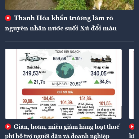
Thanh Hóa khẩn trương làm rõ
nguyên nhân nước suối Xú đổi màu
Giãn, hoãn, miễn giảm hàng loạt thuế
phí hỗ trợ người dân và doanh nghiệp
kin