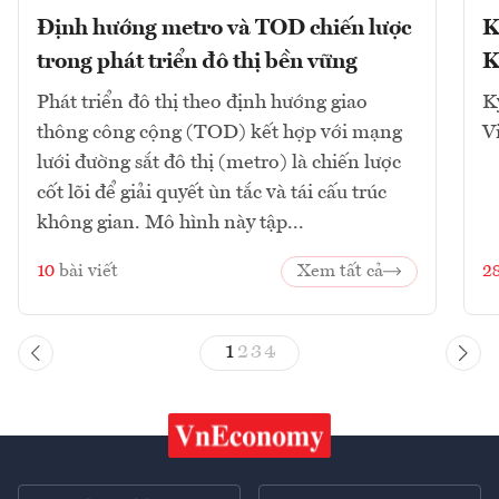
Định hướng metro và TOD chiến lược
K
trong phát triển đô thị bền vững
K
Phát triển đô thị theo định hướng giao
K
thông công cộng (TOD) kết hợp với mạng
V
lưới đường sắt đô thị (metro) là chiến lược
cốt lõi để giải quyết ùn tắc và tái cấu trúc
không gian. Mô hình này tập...
10
bài viết
Xem tất cả
2
1
2
3
4