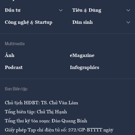
Start-up
Dự án
Công nghiệp
Chuyển động 24h
Đối thoại
The Guide
Video
Đầu tư
Tiêu & Dùng
Quản trị số
Cafe BĐS
Thị trường
Kinh doanh
Kết nối
Tạp chí kinh tế Việt Nam
eMagazine
Nhà đầu tư
Du lịch
Công nghệ & Startup
Dân sinh
Tư vấn
Nông sản
Doanh nhân
Tư vấn Tiêu & Dùng
Infographics
Hạ tầng
Sức khỏe
Khung pháp lý
Doanh nghiệp
Địa phương
Thị trường
Bảo hiểm
Multimedia
Sự kiện
Nhân lực
Ảnh
eMagazine
Đẹp +
An sinh
Podcast
Infographics
Giải trí
Y tế
Nhà
Ban Biên tập
Ẩm thực
Chủ tịch HĐBT: TS. Chử Văn Lâm
Tổng biên tập: Chử Thị Hạnh
Tổng thư ký tòa soạn: Đào Quang Bính
Giấy phép Tạp chí điện tử số: 272/GP-BTTTT ngày