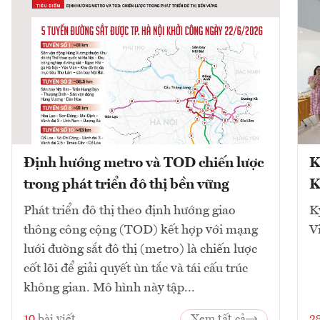
Định hướng metro và TOD chiến lược
K
trong phát triển đô thị bền vững
K
Phát triển đô thị theo định hướng giao
K
thông công cộng (TOD) kết hợp với mạng
V
lưới đường sắt đô thị (metro) là chiến lược
cốt lõi để giải quyết ùn tắc và tái cấu trúc
không gian. Mô hình này tập...
10
bài viết
Xem tất cả
2