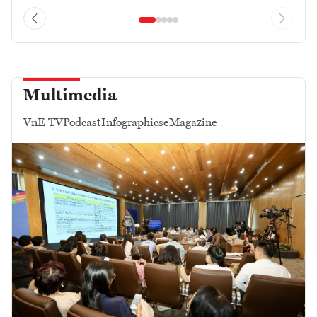
Multimedia
VnE TV
Podcast
Infographics
eMagazine