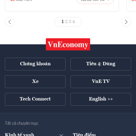
1
2
3
4
Chứng khoán
Tiêu & Dùng
Xe
VnE TV
Tech Connect
English ++
Tất cả chuyên mục
Kinh tế xanh
Tiêu điểm