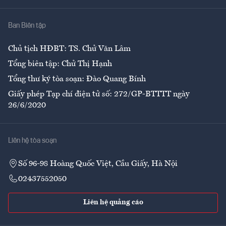
Nhà
Ban Biên tập
Ẩm thực
Chủ tịch HĐBT: TS. Chử Văn Lâm
Tổng biên tập: Chử Thị Hạnh
Tổng thư ký tòa soạn: Đào Quang Bính
Giấy phép Tạp chí điện tử số: 272/GP-BTTTT ngày
26/6/2020
Liên hệ tòa soạn
Số 96-98 Hoàng Quốc Việt, Cầu Giấy, Hà Nội
02437552050
Liên hệ quảng cáo