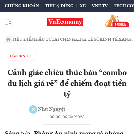
CHỨNG KHOÁN
TIÊU & DÙNG
XE
VNE TV
TECH CO
TIÊU ĐIỂM
ĐẦU TƯ
TÀI CHÍNH
KINH TẾ SỐ
KINH TẾ XANH
DÂN SINH
Cảnh giác chiêu thức bán “combo
du lịch giá rẻ” để chiếm đoạt tiền
tỷ
Như Nguyệt
N
06:00, 06/05/2023
Sáng 5/5, Phòng An ninh mạng và phòng