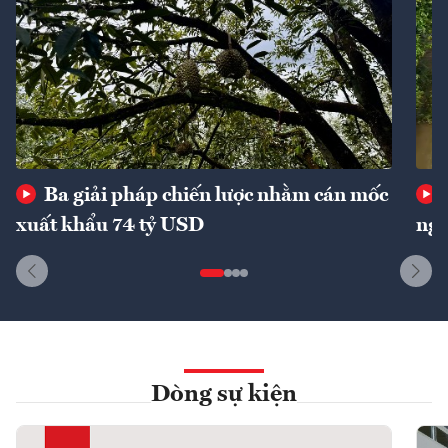
Ba giải pháp chiến lược nhằm cán mốc
xuất khẩu 74 tỷ USD
ngu
Dòng sự kiện