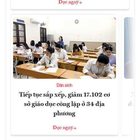
Đọc ngay
Dân sinh
Tiếp tục sắp xếp, giảm 17.102 cơ
Xây
sở giáo dục công lập ở 34 địa
đúng
phương
Đọc ngay