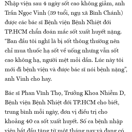
Nhập viện sau 4 ngày sốt cao không giảm, anh
Trần Ngọc Vinh (39 tuổi, ngụ xã Bình Chánh)
được các bác sĩ Bệnh viện Bệnh Nhiệt đới
TP.HCM chẩn đoán mắc sốt xuất huyết nặng.
“Ban đầu tôi nghĩ là bị sốt thông thường nên
chỉ mua thuốc hạ sốt về uống nhưng vẫn sốt
cao không hạ, người mệt mỏi dần. Lúc này tôi
mới đi bệnh viện và được bác sĩ nói bệnh nặng”,
anh Vinh cho hay.
Bác sĩ Phan Vĩnh Thọ, Trưởng Khoa Nhiễm D,
Bệnh viện Bệnh Nhiệt đới TP.HCM cho biết,
trung bình mỗi ngày, đơn vị điều trị cho
khoảng 40 ca sốt xuất huyết. Số ca bệnh nhập
viện bắt đầu tăng từ một tháng nay và đang có