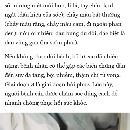
sốt nhưng mệt mỏi hơn, li bì, tay chân lạnh
ngắt (dấu hiệu của sốc); chảy máu bất thường
(chảy máu răng, chảy máu cam, đi ngoài phân
đen); nôn ói nhiều; đau bụng dữ dội, đặc biệt là
đau vùng gan (hạ sườn phải).
Nếu không theo dõi bệnh, bỏ lỡ các dấu hiệu
nặng, bệnh nhân có thể gặp các biến chứng dẫn
đến suy đa tạng, bội nhiễm, thậm chí tử vong.
Giai đoạn 3 là giai đoạn hồi phục. Lúc này,
người bệnh cần được chăm sóc đúng cách để
nhanh chóng phục hồi sức khỏe.