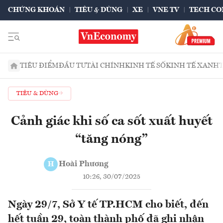
CHỨNG KHOÁN
TIÊU & DÙNG
XE
VNE TV
TECH CO
TIÊU ĐIỂM
ĐẦU TƯ
TÀI CHÍNH
KINH TẾ SỐ
KINH TẾ XANH
TIÊU & DÙNG
Cảnh giác khi số ca sốt xuất huyết
“tăng nóng”
Hoài Phương
H
10:26, 30/07/2025
Ngày 29/7, Sở Y tế TP.HCM cho biết, đến
hết tuần 29, toàn thành phố đã ghi nhận