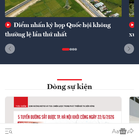
Điểm nhấn kỳ họp Quốc hội không
thường lệ lần thứ nhất
xuấ
Dòng sự kiện