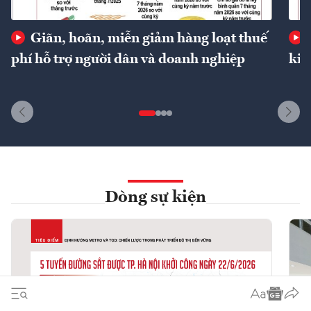
Giãn, hoãn, miễn giảm hàng loạt thuế
phí hỗ trợ người dân và doanh nghiệp
kin
Dòng sự kiện