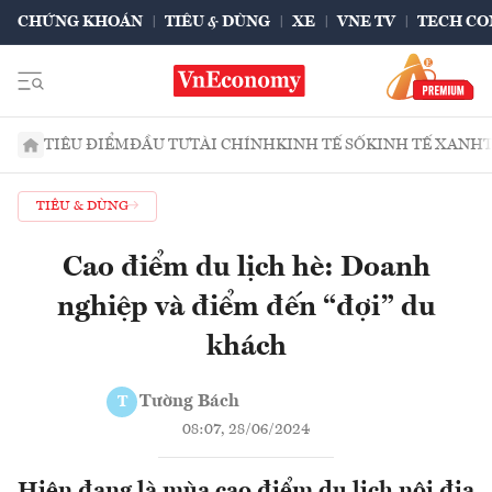
CHỨNG KHOÁN
TIÊU & DÙNG
XE
VNE TV
TECH CO
TIÊU ĐIỂM
ĐẦU TƯ
TÀI CHÍNH
KINH TẾ SỐ
KINH TẾ XANH
TIÊU & DÙNG
Cao điểm du lịch hè: Doanh
nghiệp và điểm đến “đợi” du
khách
Tường Bách
T
08:07, 28/06/2024
Hiện đang là mùa cao điểm du lịch nội địa