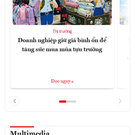
Thị trường
Doanh nghiệp giữ giá bình ổn để
Ni
tăng sức mua mùa tựu trường
g
vùn
Đọc ngay
Multimedia