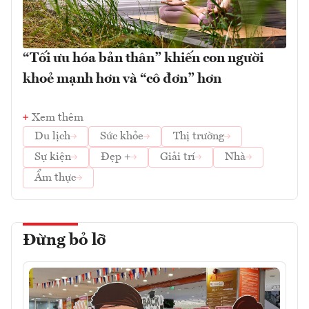
“Tối ưu hóa bản thân” khiến con người
khoẻ mạnh hơn và “cô đơn” hơn
Xem thêm
Du lịch
Sức khỏe
Thị trường
Sự kiện
Đẹp +
Giải trí
Nhà
Ẩm thực
Đừng bỏ lỡ