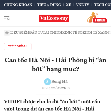
CHỨNG KHOÁN
TIÊU & DÙNG
XE
VNE TV
TECH CO
TIÊU ĐIỂM
ĐẦU TƯ
TÀI CHÍNH
KINH TẾ SỐ
KINH TẾ XANH
TIÊU ĐIỂM
Cao tốc Hà Nội - Hải Phòng bị “ăn
bớt” hạng mục?
Song Hà
S
11:20, 22/04/2014
VIDIFI được cho là đã “ăn bớt” một cầu
vượt trong dự án cao tốc Hà Nội - Hải