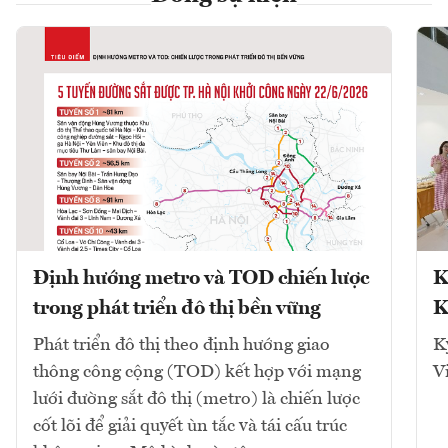
Định hướng metro và TOD chiến lược
K
trong phát triển đô thị bền vững
K
Phát triển đô thị theo định hướng giao
K
thông công cộng (TOD) kết hợp với mạng
V
lưới đường sắt đô thị (metro) là chiến lược
cốt lõi để giải quyết ùn tắc và tái cấu trúc