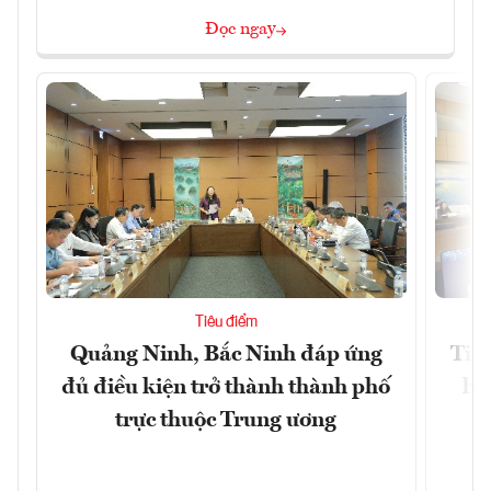
Đọc ngay
Tiêu điểm
Quảng Ninh, Bắc Ninh đáp ứng
Tiế
đủ điều kiện trở thành thành phố
hệ
trực thuộc Trung ương