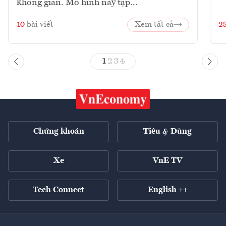
không gian. Mô hình này tập...
10
bài viết
Xem tất cả
2
1
2
3
4
Chứng khoán
Tiêu & Dùng
Xe
VnE TV
Tech Connect
English ++