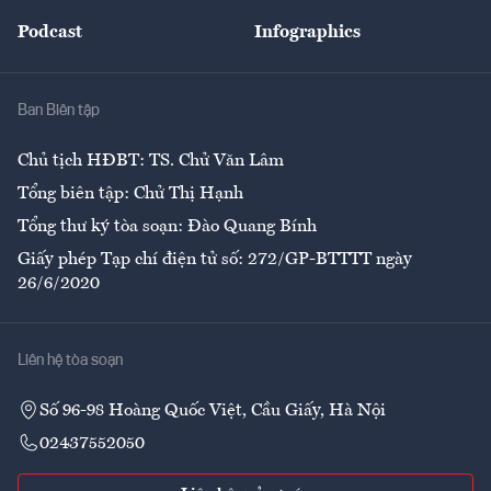
Đẹp +
An sinh
Podcast
Infographics
Giải trí
Y tế
Nhà
Ban Biên tập
Ẩm thực
Chủ tịch HĐBT: TS. Chử Văn Lâm
Tổng biên tập: Chử Thị Hạnh
Tổng thư ký tòa soạn: Đào Quang Bính
Giấy phép Tạp chí điện tử số: 272/GP-BTTTT ngày
26/6/2020
Liên hệ tòa soạn
Số 96-98 Hoàng Quốc Việt, Cầu Giấy, Hà Nội
02437552050