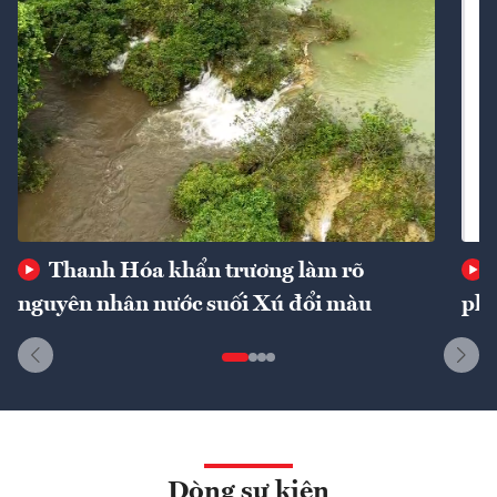
Thanh Hóa khẩn trương làm rõ
nguyên nhân nước suối Xú đổi màu
phí
Dòng sự kiện