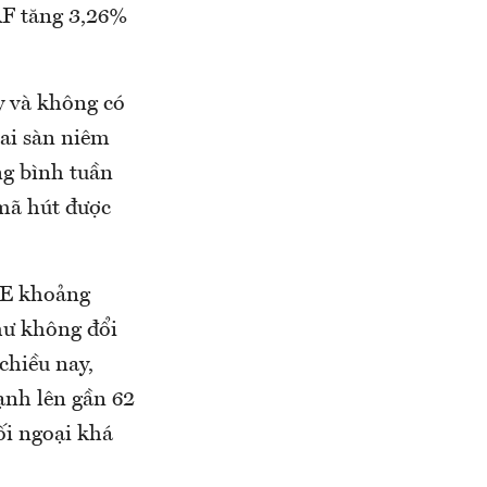
AF tăng 3,26%
áy và không có
hai sàn niêm
ng bình tuần
 mã hút được
oSE khoảng
hư không đổi
chiều nay,
ạnh lên gần 62
ối ngoại khá