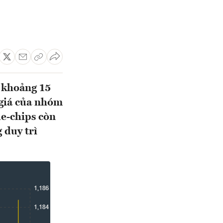
g khoảng 15
 giá của nhóm
ue-chips còn
 duy trì