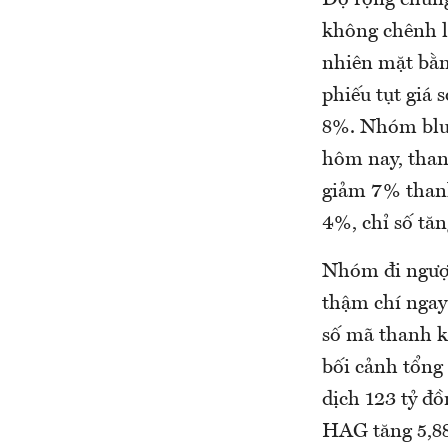
không chênh l
nhiên mặt bằn
phiếu tụt giá
8%. Nhóm blue
hôm nay, than
giảm 7% thanh
4%, chỉ số tă
Nhóm đi ngược
thậm chí ngay
số mã thanh kh
bối cảnh tổng
dịch 123 tỷ đ
HAG tăng 5,88