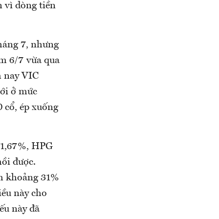
 vì dòng tiền
háng 7, nhưng
ôm 6/7 vừa qua
m nay VIC
mới ở mức
0 cổ, ép xuống
 1,67%, HPG
ồi được.
ảm khoảng 31%
iều này cho
iếu này đã