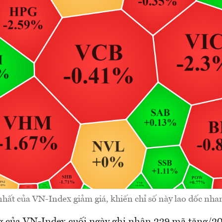
nhất của VN-Index giảm giá, khiến chỉ số này lao dốc nha
 của VN-Index cuối ngày ghi nhận 229 mã tăng/2