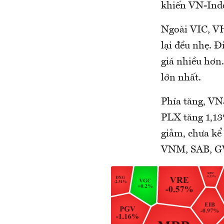
khiến VN-Inde
Ngoài VIC, VH
lại đều nhẹ. Đ
giá nhiều hơn
lớn nhất.
Phía tăng, VN
PLX tăng 1,1
giảm, chưa kể 
VNM, SAB, G