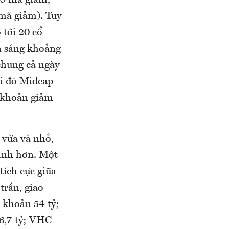
mã giảm). Tuy
 tới 20 cổ
ên sáng khoảng
chung cả ngày
hi đó Midcap
 khoản giảm
 vừa và nhỏ,
mạnh hơn. Một
tích cực giữa
trần, giao
 khoản 54 tỷ;
6,7 tỷ; VHC