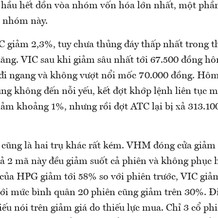
s hầu hết dồn vòa nhóm vốn hóa lớn nhất, một phần
ỏi nhóm này.
C giảm 2,3%, tuy chưa thủng đáy thấp nhất trong t
tăng. VIC sau khi giảm sâu nhất tới 67.500 đồng h
 đi ngang và không vượt nổi mốc 70.000 đồng. Hô
ũng không đến nỗi yếu, kết đợt khớp lệnh liên tục 
iảm khoảng 1%, nhưng rồi đợt ATC lại bị xả 313.10
ũng là hai trụ khác rất kém. VHM đóng cửa giảm
ả 2 mã này đều giảm suốt cả phiên và không phục h
ủa HPG giảm tới 58% so với phiên trước, VIC gi
i mức bình quân 20 phiên cũng giảm trên 30%. Đ
iếu nói trên giảm giá do thiếu lực mua. Chỉ 3 cổ ph