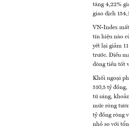
tăng 4,22% gi
giao dịch 154,1
VN-Index mất t
tín hiệu nào c
yết lại giảm 
trước. Điều m
dòng tiền tốt 
Khối ngoại ph
510,5 tỷ đồng
từ sáng, khoả
mức ròng tươn
tỷ đồng ròng 
nhỏ so với tổ