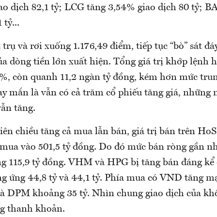
ao dịch 82,1 tỷ; LCG tăng 3,54% giao dịch 80 tỷ; B
 tỷ...
rụ và rơi xuống 1.176,49 điểm, tiếp tục “bò” sát đ
ủa dòng tiền lớn xuất hiện. Tổng giá trị khớp lệnh 
11%, còn quanh 11,2 ngàn tỷ đồng, kém hơn mức tru
ay mắn là vẫn có cả trăm cổ phiếu tăng giá, những
vẫn tăng.
iên chiều tăng cả mua lẫn bán, giá trị bán trên H
, mua vào 501,5 tỷ đồng. Do đó mức bán ròng gần n
ng 115,9 tỷ đồng. VHM và HPG bị tăng bán đáng kể 
g ứng 44,8 tỷ và 44,1 tỷ. Phía mua có VND tăng m
và DPM khoảng 35 tỷ. Nhìn chung giao dịch của kh
ng thanh khoản.