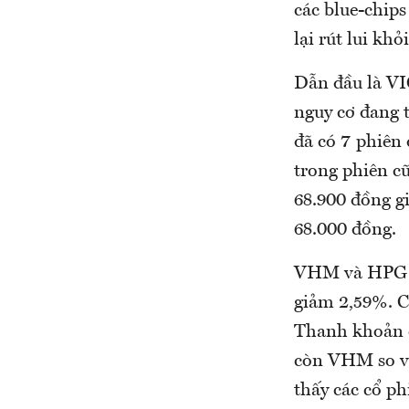
các blue-chip
lại rút lui kh
Dẫn đầu là VI
nguy cơ đang 
đã có 7 phiên
trong phiên c
68.900 đồng g
68.000 đồng.
VHM và HPG c
giảm 2,59%. C
Thanh khoản c
còn VHM so vớ
thấy các cổ ph