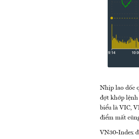
Nhịp lao dốc 
đợt khớp lệnh 
biểu là VIC, 
điểm mất cũng 
VN30-Index đó