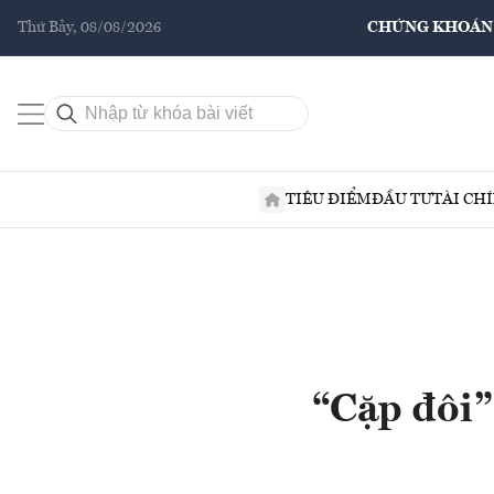
Thứ Bảy, 08/08/2026
CHỨNG KHOÁN
TIÊU ĐIỂM
ĐẦU TƯ
TÀI CH
“Cặp đôi