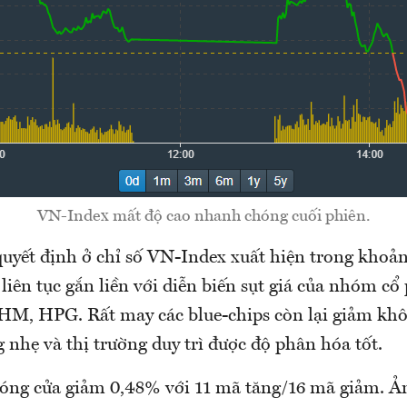
VN-Index mất độ cao nhanh chóng cuối phiên.
quyết định ở chỉ số VN-Index xuất hiện trong khoản
liên tục gắn liền với diễn biến sụt giá của nhóm cổ 
VHM, HPG. Rất may các blue-chips còn lại giảm kh
nhẹ và thị trường duy trì được độ phân hóa tốt.
ng cửa giảm 0,48% với 11 mã tăng/16 mã giảm. Ả