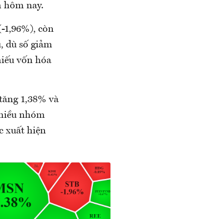
m hôm nay.
-1,96%), còn
, dù số giảm
hiếu vốn hóa
tăng 1,38% và
nhiều nhóm
c xuất hiện