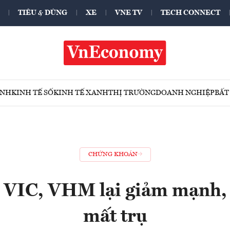
TIÊU & DÙNG
XE
VNE TV
TECH CONNECT
ÍNH
KINH TẾ SỐ
KINH TẾ XANH
THỊ TRƯỜNG
DOANH NGHIỆP
BẤT
CHỨNG KHOÁN
” VIC, VHM lại giảm mạnh,
mất trụ