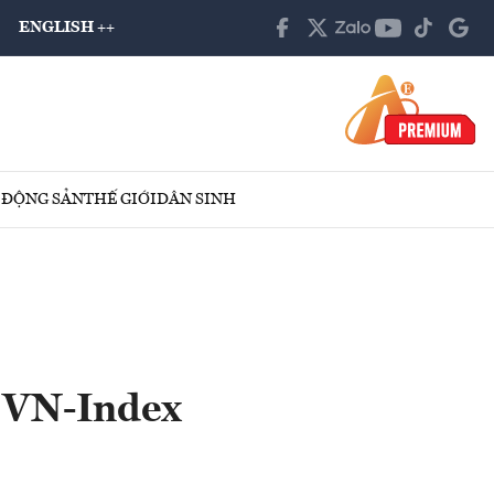
ENGLISH ++
 ĐỘNG SẢN
THẾ GIỚI
DÂN SINH
 VN-Index