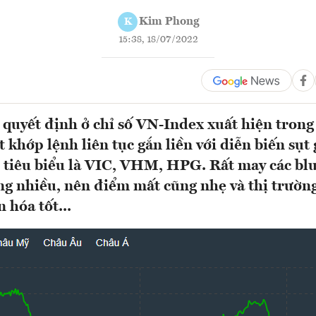
Kim Phong
K
15:38, 18/07/2022
 quyết định ở chỉ số VN-Index xuất hiện tron
t khớp lệnh liên tục gắn liền với diễn biến sụt
, tiêu biểu là VIC, VHM, HPG. Rất may các bl
ng nhiều, nên điểm mất cũng nhẹ và thị trường
 hóa tốt...