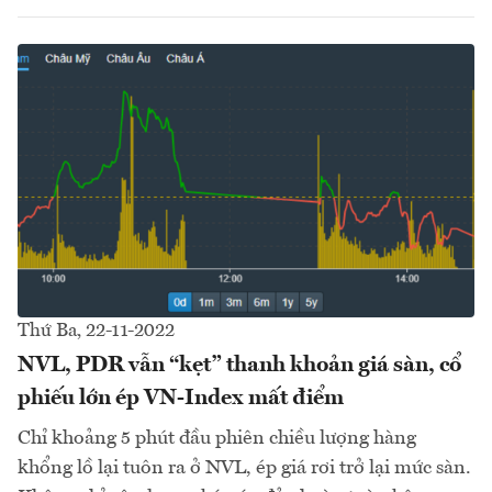
Thứ Ba, 22-11-2022
NVL, PDR vẫn “kẹt” thanh khoản giá sàn, cổ
phiếu lớn ép VN-Index mất điểm
Chỉ khoảng 5 phút đầu phiên chiều lượng hàng
khổng lồ lại tuôn ra ở NVL, ép giá rơi trở lại mức sàn.