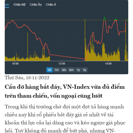
Thứ Sáu, 18-11-2022
Cầu đỡ hàng bắt đáy, VN-Index vừa đủ điểm
trên tham chiếu, vốn ngoại cũng lướt
Trong khi thị trường chờ đợi một đợt xả hàng mạnh
chiều nay khi cổ phiếu bắt đáy giá rẻ nhất về tài
khoản thì lực cầu lại dâng cao và kéo ngược giá phục
hồi. Tuy không đủ mạnh để bứt phá, nhưng VN-