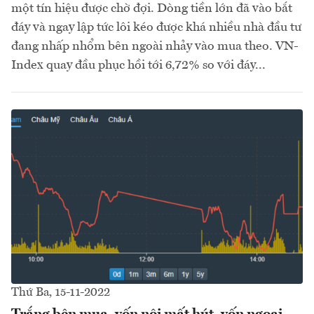
một tín hiệu được chờ đợi. Dòng tiền lớn đã vào bắt
đáy và ngay lập tức lôi kéo được khá nhiều nhà đầu tư
đang nhấp nhổm bên ngoài nhảy vào mua theo. VN-
Index quay đầu phục hồi tới 6,72% so với đáy...
Thứ Ba, 15-11-2022