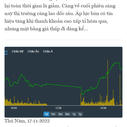
lại toàn thời gian là giảm. Càng về cuối phiên sáng
nay thị trường càng lao dốc sâu. Áp lực bán có tín
hiệu tăng khi thanh khoản cao xấp xỉ hôm qua,
nhưng mặt bằng giá thấp đi đáng kể...
Thứ Năm, 17-11-2022