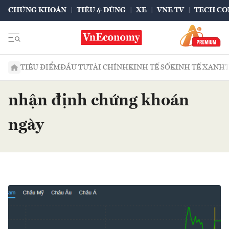
CHỨNG KHOÁN
TIÊU & DÙNG
XE
VNE TV
TECH CO
TIÊU ĐIỂM
ĐẦU TƯ
TÀI CHÍNH
KINH TẾ SỐ
KINH TẾ XANH
nhận định chứng khoán
ngày