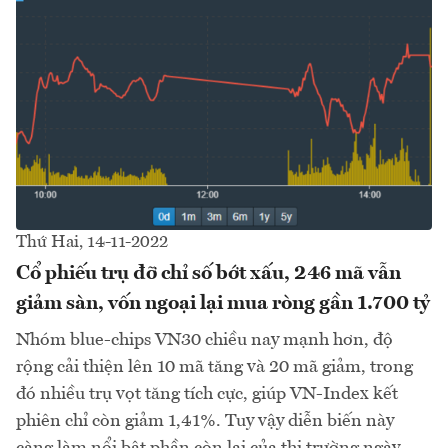
Thứ Hai, 14-11-2022
Cổ phiếu trụ đỡ chỉ số bớt xấu, 246 mã vẫn
giảm sàn, vốn ngoại lại mua ròng gần 1.700 tỷ
Nhóm blue-chips VN30 chiều nay mạnh hơn, độ
rộng cải thiện lên 10 mã tăng và 20 mã giảm, trong
đó nhiều trụ vọt tăng tích cực, giúp VN-Index kết
phiên chỉ còn giảm 1,41%. Tuy vậy diễn biến này