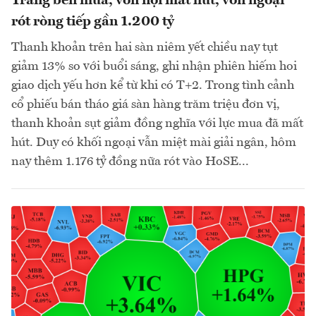
Trắng bên mua, vốn nội mất hút, vốn ngoại
rót ròng tiếp gần 1.200 tỷ
Thanh khoản trên hai sàn niêm yết chiều nay tụt
giảm 13% so với buổi sáng, ghi nhận phiên hiếm hoi
giao dịch yếu hơn kể từ khi có T+2. Trong tình cảnh
cổ phiếu bán tháo giá sàn hàng trăm triệu đơn vị,
thanh khoản sụt giảm đồng nghĩa với lực mua đã mất
hút. Duy có khối ngoại vẫn miệt mài giải ngân, hôm
nay thêm 1.176 tỷ đồng nữa rót vào HoSE...