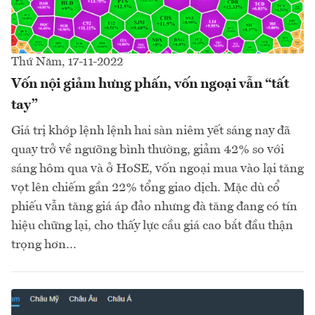
Thứ Năm, 17-11-2022
Vốn nội giảm hưng phấn, vốn ngoại vẫn “tất
tay”
Giá trị khớp lệnh lệnh hai sàn niêm yết sáng nay đã
quay trở về ngưỡng bình thường, giảm 42% so với
sáng hôm qua và ở HoSE, vốn ngoại mua vào lại tăng
vọt lên chiếm gần 22% tổng giao dịch. Mặc dù cổ
phiếu vẫn tăng giá áp đảo nhưng đà tăng đang có tín
hiệu chững lại, cho thấy lực cầu giá cao bắt đầu thận
trọng hơn...