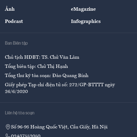
Sự kiện
Nhân lực
Ảnh
eMagazine
Đẹp +
An sinh
Podcast
Infographics
Giải trí
Y tế
Nhà
Ban Biên tập
Ẩm thực
Chủ tịch HĐBT: TS. Chử Văn Lâm
Tổng biên tập: Chử Thị Hạnh
Tổng thư ký tòa soạn: Đào Quang Bính
Giấy phép Tạp chí điện tử số: 272/GP-BTTTT ngày
26/6/2020
Liên hệ tòa soạn
Số 96-98 Hoàng Quốc Việt, Cầu Giấy, Hà Nội
02437552050