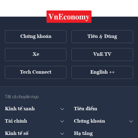
Chứng khoán
Tiêu & Dùng
Xe
VnE TV
Tech Connect
English ++
Tất cả chuyên mục
Kinh tế xanh
Tiêu điểm
Chuyển động xanh
Tài chính
Chứng khoán
Pháp lý
Ngân hàng
Doanh nghiệp niêm yết
Kinh tế số
Hạ tầng