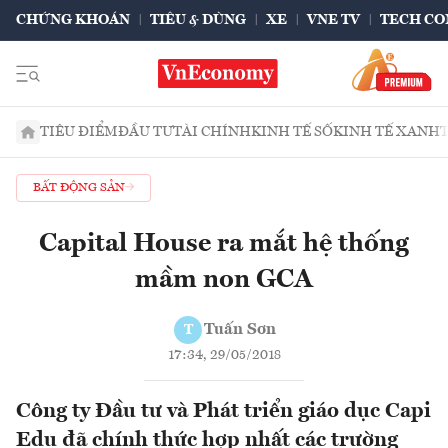
CHỨNG KHOÁN
TIÊU & DÙNG
XE
VNE TV
TECH CO
TIÊU ĐIỂM
ĐẦU TƯ
TÀI CHÍNH
KINH TẾ SỐ
KINH TẾ XANH
BẤT ĐỘNG SẢN
Capital House ra mắt hệ thống
mầm non GCA
Tuấn Sơn
T
17:34, 29/05/2018
Công ty Đầu tư và Phát triển giáo dục Capi
Edu đã chính thức hợp nhất các trường