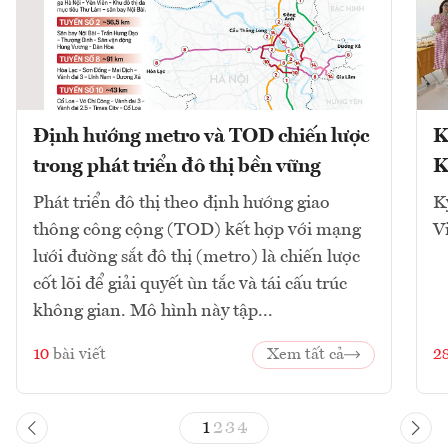
Định hướng metro và TOD chiến lược
K
trong phát triển đô thị bền vững
K
Phát triển đô thị theo định hướng giao
K
thông công cộng (TOD) kết hợp với mạng
V
lưới đường sắt đô thị (metro) là chiến lược
cốt lõi để giải quyết ùn tắc và tái cấu trúc
không gian. Mô hình này tập...
10
bài viết
Xem tất cả
2
1
2
3
4