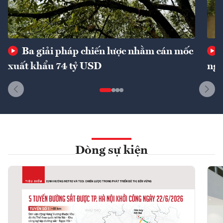
Ba giải pháp chiến lược nhằm cán mốc
xuất khẩu 74 tỷ USD
ngu
Dòng sự kiện