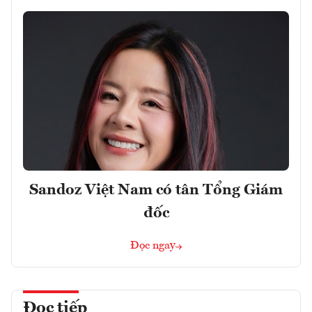
Sandoz Việt Nam có tân Tổng Giám
đốc
Đọc ngay
Đọc tiếp