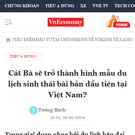
CHỨNG KHOÁN
TIÊU & DÙNG
XE
VNE TV
TECH CO
TIÊU ĐIỂM
ĐẦU TƯ
TÀI CHÍNH
KINH TẾ SỐ
KINH TẾ XANH
TIÊU & DÙNG
Cát Bà sẽ trở thành hình mẫu du
lịch sinh thái bài bản đầu tiên tại
Việt Nam?
Tường Bách
T
12:01, 26/06/2024
Trong giai đoạn phục hồi du lịch hậu đại