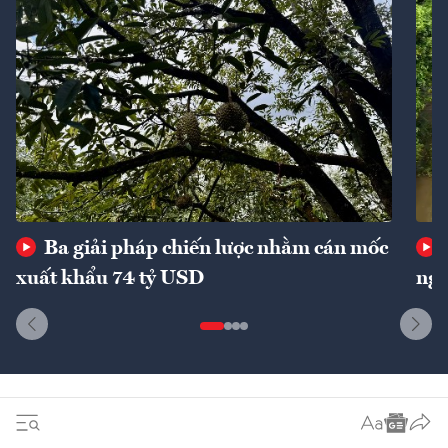
Ba giải pháp chiến lược nhằm cán mốc
xuất khẩu 74 tỷ USD
ngu