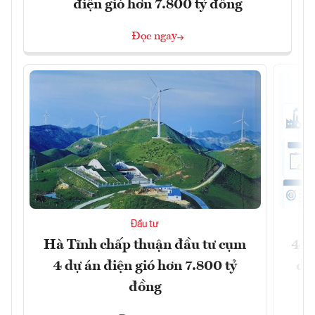
điện gió hơn 7.800 tỷ đồng
Đọc ngay
Đầu tư
Hà Tĩnh chấp thuận đầu tư cụm
41 
4 dự án điện gió hơn 7.800 tỷ
đồ
đồng