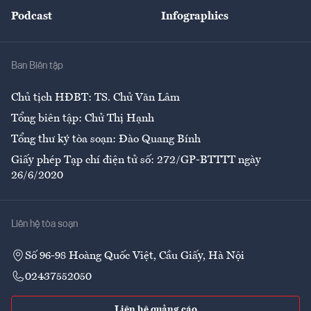
An sinh
Podcast
Infographics
Giải trí
Y tế
Nhà
Ban Biên tập
Ẩm thực
Chủ tịch HĐBT: TS. Chử Văn Lâm
Tổng biên tập: Chử Thị Hạnh
Tổng thư ký tòa soạn: Đào Quang Bính
Giấy phép Tạp chí điện tử số: 272/GP-BTTTT ngày
26/6/2020
Liên hệ tòa soạn
Số 96-98 Hoàng Quốc Việt, Cầu Giấy, Hà Nội
02437552050
Liên hệ quảng cáo