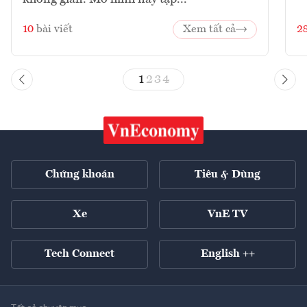
10
bài viết
Xem tất cả
2
1
2
3
4
Chứng khoán
Tiêu & Dùng
Xe
VnE TV
Tech Connect
English ++