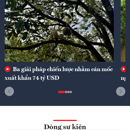
Ba giải pháp chiến lược nhằm cán mốc
xuất khẩu 74 tỷ USD
ngu
Dòng sự kiện