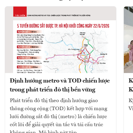
Định hướng metro và TOD chiến lược
K
trong phát triển đô thị bền vững
K
Phát triển đô thị theo định hướng giao
K
thông công cộng (TOD) kết hợp với mạng
V
lưới đường sắt đô thị (metro) là chiến lược
cốt lõi để giải quyết ùn tắc và tái cấu trúc
không gian. Mô hình này tập...