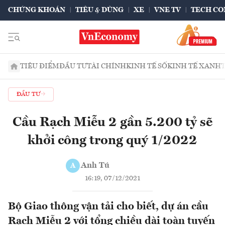
CHỨNG KHOÁN
TIÊU & DÙNG
XE
VNE TV
TECH CO
TIÊU ĐIỂM
ĐẦU TƯ
TÀI CHÍNH
KINH TẾ SỐ
KINH TẾ XANH
ĐẦU TƯ
Cầu Rạch Miễu 2 gần 5.200 tỷ sẽ
khởi công trong quý 1/2022
Anh Tú
A
16:19, 07/12/2021
Bộ Giao thông vận tải cho biết, dự án cầu
Rạch Miễu 2 với tổng chiều dài toàn tuyến