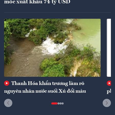
mốc xuất khẩu 74 tỷ USD
Thanh Hóa khẩn trương làm rõ
nguyên nhân nước suối Xú đổi màu
phí