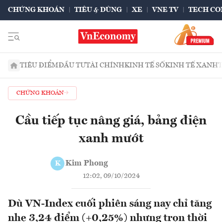
CHỨNG KHOÁN
TIÊU & DÙNG
XE
VNE TV
TECH CO
TIÊU ĐIỂM
ĐẦU TƯ
TÀI CHÍNH
KINH TẾ SỐ
KINH TẾ XANH
CHỨNG KHOÁN
Cầu tiếp tục nâng giá, bảng điện
xanh mướt
Kim Phong
K
12:02, 09/10/2024
Dù VN-Index cuối phiên sáng nay chỉ tăng
nhẹ 3,24 điểm (+0,25%) nhưng trọn thời