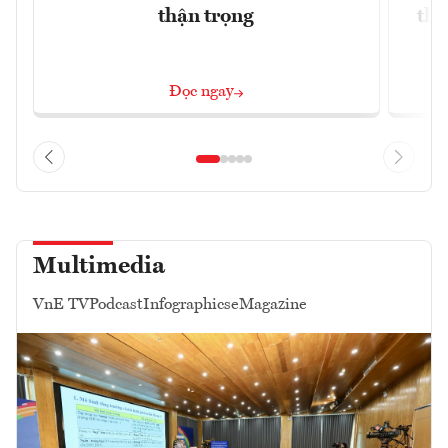
thận trọng
thị
Đọc ngay
Multimedia
VnE TV
Podcast
Infographics
eMagazine