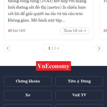
thông công cộng (TOD) kết hợp với mạng
V
lưới đường sắt đô thị (metro) là chiến lược
cốt lõi để giải quyết ùn tắc và tái cấu trúc
không gian. Mô hình này tập...
10
bài viết
Xem tất cả
2
1
2
3
4
Chứng khoán
Tiêu & Dùng
Xe
VnE TV