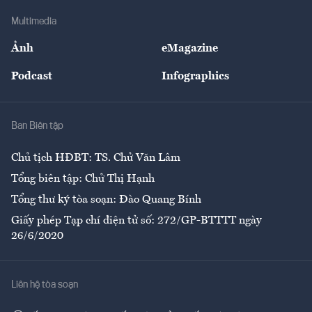
Doanh nghiệp
Địa phương
Thị trường
Bảo hiểm
Multimedia
Sự kiện
Nhân lực
Ảnh
eMagazine
Đẹp +
An sinh
Podcast
Infographics
Giải trí
Y tế
Nhà
Ban Biên tập
Ẩm thực
Chủ tịch HĐBT: TS. Chử Văn Lâm
Tổng biên tập: Chử Thị Hạnh
Tổng thư ký tòa soạn: Đào Quang Bính
Giấy phép Tạp chí điện tử số: 272/GP-BTTTT ngày
26/6/2020
Liên hệ tòa soạn