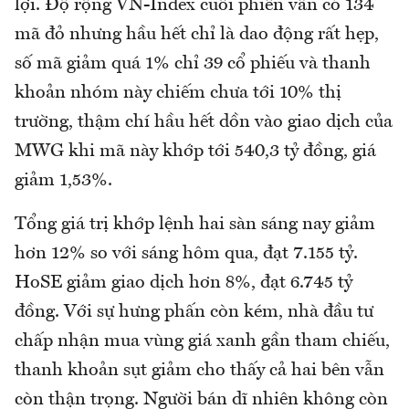
lợi. Độ rộng VN-Index cuối phiên vẫn có 134
mã đỏ nhưng hầu hết chỉ là dao động rất hẹp,
số mã giảm quá 1% chỉ 39 cổ phiếu và thanh
khoản nhóm này chiếm chưa tới 10% thị
trường, thậm chí hầu hết dồn vào giao dịch của
MWG khi mã này khớp tới 540,3 tỷ đồng, giá
giảm 1,53%.
Tổng giá trị khớp lệnh hai sàn sáng nay giảm
hơn 12% so với sáng hôm qua, đạt 7.155 tỷ.
HoSE giảm giao dịch hơn 8%, đạt 6.745 tỷ
đồng. Với sự hưng phấn còn kém, nhà đầu tư
chấp nhận mua vùng giá xanh gần tham chiếu,
thanh khoản sụt giảm cho thấy cả hai bên vẫn
còn thận trọng. Người bán dĩ nhiên không còn