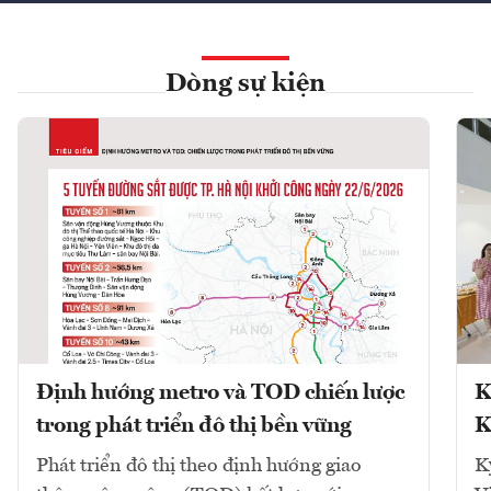
Dòng sự kiện
Định hướng metro và TOD chiến lược
K
trong phát triển đô thị bền vững
K
Phát triển đô thị theo định hướng giao
K