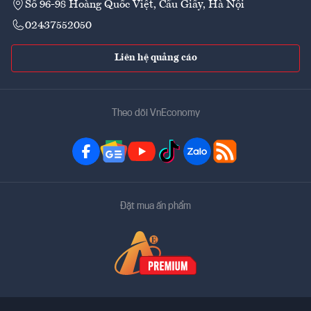
Số 96-98 Hoàng Quốc Việt, Cầu Giấy, Hà Nội
02437552050
Liên hệ quảng cáo
Theo dõi VnEconomy
Đặt mua ấn phẩm