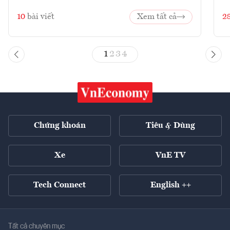
10
bài viết
Xem tất cả
2
1
2
3
4
Chứng khoán
Tiêu & Dùng
Xe
VnE TV
Tech Connect
English ++
Tất cả chuyên mục