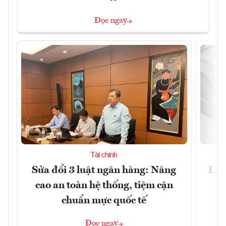
Đọc ngay
Tài chính
Sửa đổi 3 luật ngân hàng: Nâng
Lãi
cao an toàn hệ thống, tiệm cận
chuẩn mực quốc tế
Đọc ngay