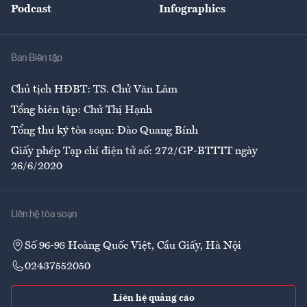
Podcast
Infographics
Giải trí
Y tế
Nhà
Ban Biên tập
Ẩm thực
Chủ tịch HĐBT: TS. Chử Văn Lâm
Tổng biên tập: Chử Thị Hạnh
Tổng thư ký tòa soạn: Đào Quang Bính
Giấy phép Tạp chí điện tử số: 272/GP-BTTTT ngày
26/6/2020
Liên hệ tòa soạn
Số 96-98 Hoàng Quốc Việt, Cầu Giấy, Hà Nội
02437552050
Liên hệ quảng cáo