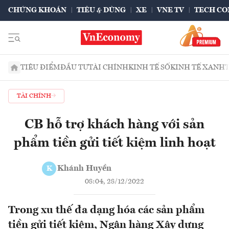
CHỨNG KHOÁN
TIÊU & DÙNG
XE
VNE TV
TECH CO
TIÊU ĐIỂM
ĐẦU TƯ
TÀI CHÍNH
KINH TẾ SỐ
KINH TẾ XANH
TÀI CHÍNH
CB hỗ trợ khách hàng với sản
phẩm tiền gửi tiết kiệm linh hoạt
Khánh Huyền
K
08:04, 28/12/2022
Trong xu thế đa dạng hóa các sản phẩm
tiền gửi tiết kiệm, Ngân hàng Xây dựng