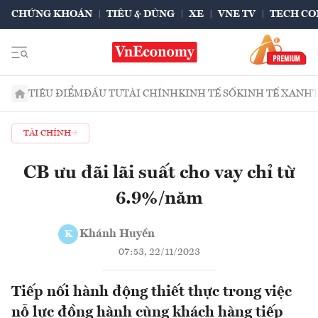
CHỨNG KHOÁN
TIÊU & DÙNG
XE
VNE TV
TECH CO
TIÊU ĐIỂM
ĐẦU TƯ
TÀI CHÍNH
KINH TẾ SỐ
KINH TẾ XANH
TÀI CHÍNH
CB ưu đãi lãi suất cho vay chỉ từ
6.9%/năm
Khánh Huyền
K
07:53, 22/11/2023
Tiếp nối hành động thiết thực trong việc
nỗ lực đồng hành cùng khách hàng tiếp