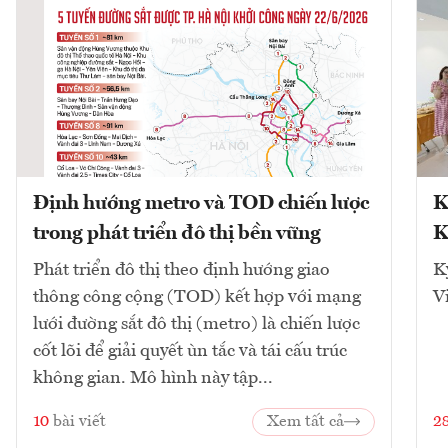
Định hướng metro và TOD chiến lược
K
trong phát triển đô thị bền vững
K
Phát triển đô thị theo định hướng giao
K
thông công cộng (TOD) kết hợp với mạng
V
lưới đường sắt đô thị (metro) là chiến lược
cốt lõi để giải quyết ùn tắc và tái cấu trúc
không gian. Mô hình này tập...
10
bài viết
Xem tất cả
2