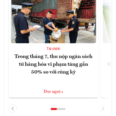
Tài chính
Trong tháng 7, thu nộp ngân sách
G
từ hàng hóa vi phạm tăng gần
thá
50% so với cùng kỳ
Đọc ngay