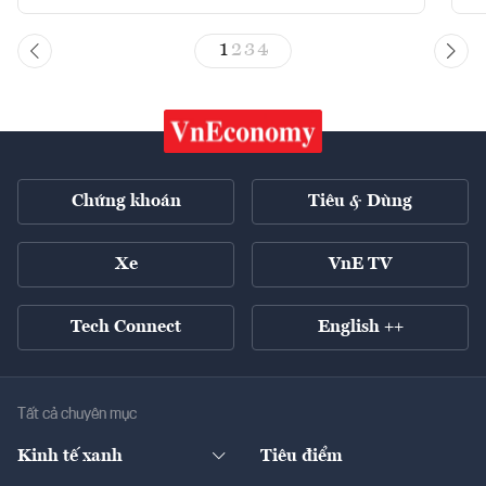
1
2
3
4
Chứng khoán
Tiêu & Dùng
Xe
VnE TV
Tech Connect
English ++
Tất cả chuyên mục
Kinh tế xanh
Tiêu điểm