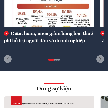
Giãn, hoãn, miễn giảm hàng loạt thuế
phí hỗ trợ người dân và doanh nghiệp
kin
Dòng sự kiện