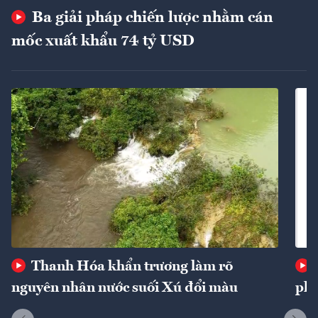
Ba giải pháp chiến lược nhằm cán
mốc xuất khẩu 74 tỷ USD
Thanh Hóa khẩn trương làm rõ
nguyên nhân nước suối Xú đổi màu
phí