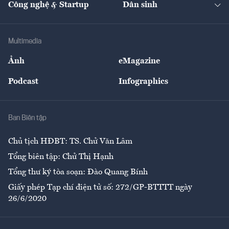
Công nghệ & Startup
Dân sinh
Tư vấn
Nông sản
Doanh nhân
Tư vấn Tiêu & Dùng
Infographics
Hạ tầng
Sức khỏe
Khung pháp lý
Doanh nghiệp
Địa phương
Thị trường
Bảo hiểm
Multimedia
Sự kiện
Nhân lực
Ảnh
eMagazine
Đẹp +
An sinh
Podcast
Infographics
Giải trí
Y tế
Nhà
Ban Biên tập
Ẩm thực
Chủ tịch HĐBT: TS. Chử Văn Lâm
Tổng biên tập: Chử Thị Hạnh
Tổng thư ký tòa soạn: Đào Quang Bính
Giấy phép Tạp chí điện tử số: 272/GP-BTTTT ngày
26/6/2020