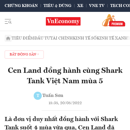
CHỨNG KHOÁN
TIÊU & DÙNG
XE
VNE TV
TECH CO
TIÊU ĐIỂM
ĐẦU TƯ
TÀI CHÍNH
KINH TẾ SỐ
KINH TẾ XANH
BẤT ĐỘNG SẢN
Cen Land đồng hành cùng Shark
Tank Việt Nam mùa 5
Tuấn Sơn
T
15:35, 20/05/2022
Là đơn vị duy nhất đồng hành với Shark
Tank suốt 4 mùa vừa qua, Cen Land đã