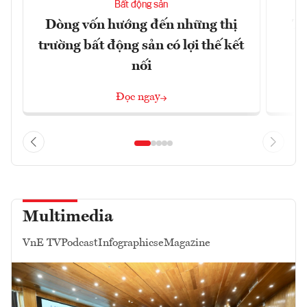
Bất động sản
Dòng vốn hướng đến những thị
Tậ
trường bất động sản có lợi thế kết
t
nối
Đọc ngay
Multimedia
VnE TV
Podcast
Infographics
eMagazine