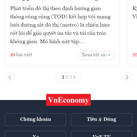
Phát triển đô thị theo định hướng giao
K
thông công cộng (TOD) kết hợp với mạng
V
lưới đường sắt đô thị (metro) là chiến lược
cốt lõi để giải quyết ùn tắc và tái cấu trúc
không gian. Mô hình này tập...
10
bài viết
Xem tất cả
2
1
2
3
4
Chứng khoán
Tiêu & Dùng