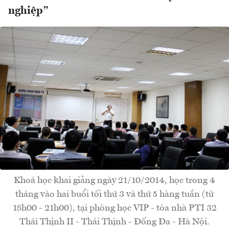
nghiệp”
Khoá học khai giảng ngày 21/10/2014, học trong 4
tháng vào hai buổi tối thứ 3 và thứ 5 hàng tuần (từ
18h00 - 21h00), tại phòng học VIP - tòa nhà PTI 32
Thái Thịnh II - Thái Thịnh - Đống Đa - Hà Nội.