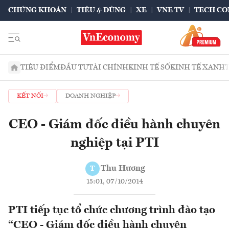
CHỨNG KHOÁN
TIÊU & DÙNG
XE
VNE TV
TECH CO
TIÊU ĐIỂM
ĐẦU TƯ
TÀI CHÍNH
KINH TẾ SỐ
KINH TẾ XANH
KẾT NỐI
DOANH NGHIỆP
CEO - Giám đốc điều hành chuyên
nghiệp tại PTI
Thu Hương
T
15:01, 07/10/2014
PTI tiếp tục tổ chức chương trình đào tạo
“CEO - Giám đốc điều hành chuyên