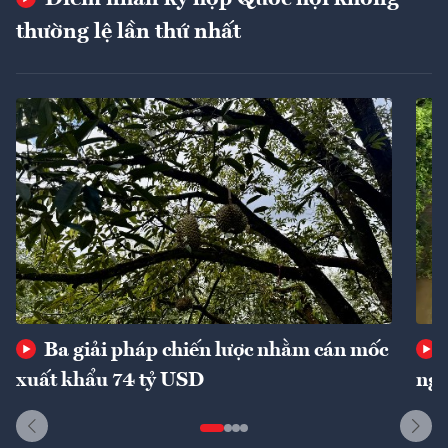
thường lệ lần thứ nhất
Ba giải pháp chiến lược nhằm cán mốc
xuất khẩu 74 tỷ USD
ngu