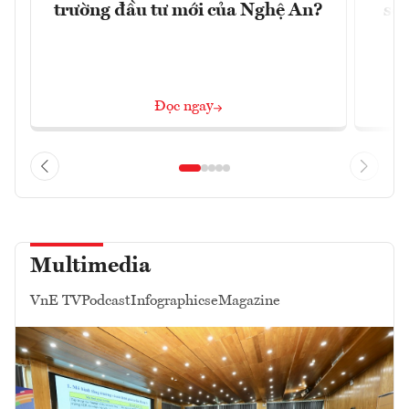
trường đầu tư mới của Nghệ An?
soá
Đọc ngay
Multimedia
VnE TV
Podcast
Infographics
eMagazine