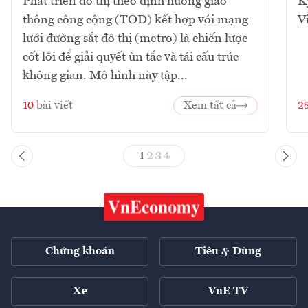
Phát triển đô thị theo định hướng giao
K
thông công cộng (TOD) kết hợp với mạng
V
lưới đường sắt đô thị (metro) là chiến lược
cốt lõi để giải quyết ùn tắc và tái cấu trúc
không gian. Mô hình này tập...
10
bài viết
Xem tất cả
2
1
2
3
4
Chứng khoán
Tiêu & Dùng
Xe
VnE TV