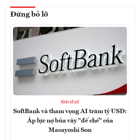
Đừng bỏ lỡ
Kinh tế số
SoftBank và tham vọng AI trăm tỷ USD:
Áp lực nợ bủa vây "đế chế" của
Masayoshi Son