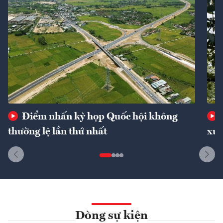
Điểm nhấn kỳ họp Quốc hội không
thường lệ lần thứ nhất
xuấ
Dòng sự kiện