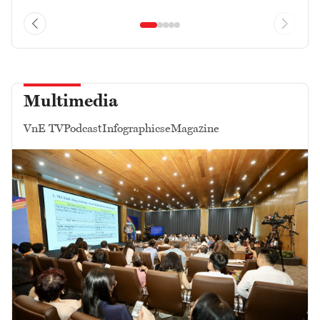
Multimedia
VnE TV
Podcast
Infographics
eMagazine