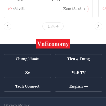
10
bài viết
Xem tất cả
2
1
2
3
4
Chứng khoán
Tiêu & Dùng
Xe
VnE TV
Tech Connect
English ++
Tất cả chuyên mục