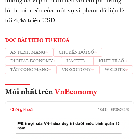
hưởng do vi phạm dữ liệu với chi phí trung
bình toàn cầu của một vụ vi phạm dữ liệu lên
tới 4,45 triệu USD.
ĐỌC BÀI THEO TỪ KHOÁ
AN NINH MẠNG
CHUYỂN ĐỔI SỐ
DIGITAL ECONOMY
HACKER
KINH TẾ SỐ
TẤN CÔNG MẠNG
VNECONOMY
WEBSITE
Mới nhất trên
VnEconomy
Chứng khoán
18:00, 09/08/2026