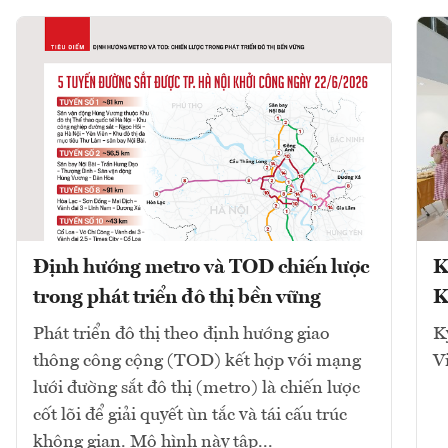
Định hướng metro và TOD chiến lược
K
trong phát triển đô thị bền vững
K
Phát triển đô thị theo định hướng giao
K
thông công cộng (TOD) kết hợp với mạng
V
lưới đường sắt đô thị (metro) là chiến lược
cốt lõi để giải quyết ùn tắc và tái cấu trúc
không gian. Mô hình này tập...