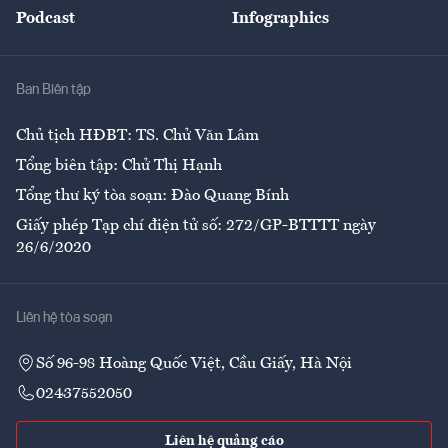
Podcast
Infographics
Giải trí
Y tế
Nhà
Ban Biên tập
Ẩm thực
Chủ tịch HĐBT: TS. Chử Văn Lâm
Tổng biên tập: Chử Thị Hạnh
Tổng thư ký tòa soạn: Đào Quang Bính
Giấy phép Tạp chí điện tử số: 272/GP-BTTTT ngày
26/6/2020
Liên hệ tòa soạn
Số 96-98 Hoàng Quốc Việt, Cầu Giấy, Hà Nội
02437552050
Liên hệ quảng cáo