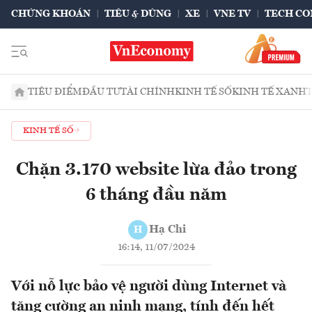
CHỨNG KHOÁN
TIÊU & DÙNG
XE
VNE TV
TECH CO
TIÊU ĐIỂM
ĐẦU TƯ
TÀI CHÍNH
KINH TẾ SỐ
KINH TẾ XANH
KINH TẾ SỐ
Chặn 3.170 website lừa đảo trong
6 tháng đầu năm
Hạ Chi
H
16:14, 11/07/2024
Với nỗ lực bảo vệ người dùng Internet và
tăng cường an ninh mạng, tính đến hết