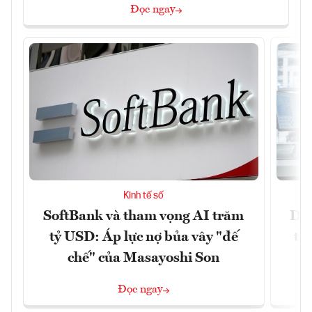
Đọc ngay
Kinh tế số
SoftBank và tham vọng AI trăm
Doa
tỷ USD: Áp lực nợ bủa vây "đế
tă
chế" của Masayoshi Son
Đọc ngay