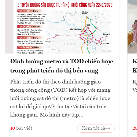
Định hướng metro và TOD chiến lược
K
trong phát triển đô thị bền vững
K
Phát triển đô thị theo định hướng giao
K
thông công cộng (TOD) kết hợp với mạng
V
lưới đường sắt đô thị (metro) là chiến lược
cốt lõi để giải quyết ùn tắc và tái cấu trúc
không gian. Mô hình này tập...
10
bài viết
Xem tất cả
2