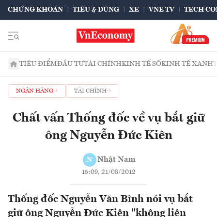
CHỨNG KHOÁN
TIÊU & DÙNG
XE
VNE TV
TECH CO
TIÊU ĐIỂM
ĐẦU TƯ
TÀI CHÍNH
KINH TẾ SỐ
KINH TẾ XANH
NGÂN HÀNG
TÀI CHÍNH
Chất vấn Thống đốc về vụ bắt giữ
ông Nguyễn Đức Kiên
Nhật Nam
N
15:09, 21/08/2012
Thống đốc Nguyễn Văn Bình nói vụ bắt
giữ ông Nguyễn Đức Kiên "không liên