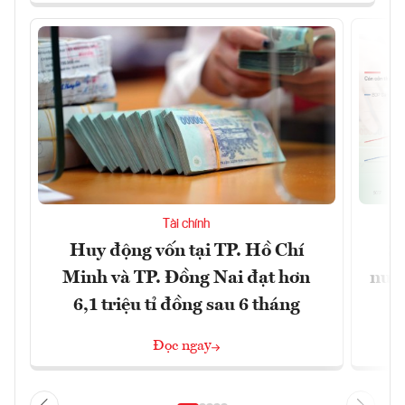
Tài chính
Huy động vốn tại TP. Hồ Chí
S
Minh và TP. Đồng Nai đạt hơn
nước
6,1 triệu tỉ đồng sau 6 tháng
Đọc ngay