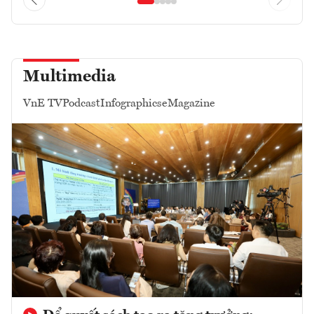
Multimedia
VnE TV
Podcast
Infographics
eMagazine