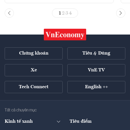
1
2
3
4
Chứng khoán
Tiêu & Dùng
Xe
VnE TV
Tech Connect
English ++
Tất cả chuyên mục
Kinh tế xanh
Tiêu điểm
Chuyển động xanh