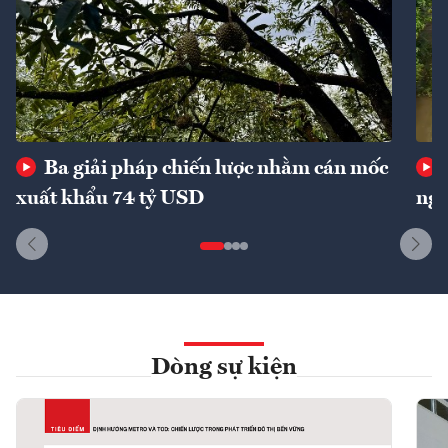
Ba giải pháp chiến lược nhằm cán mốc
xuất khẩu 74 tỷ USD
ngu
Dòng sự kiện