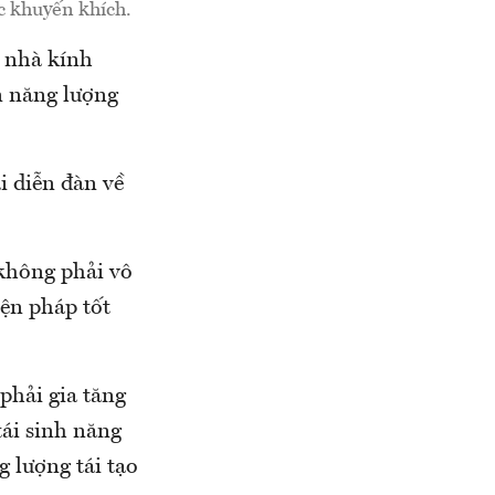
c khuyến khích.
g nhà kính
n năng lượng
i diễn đàn về
không phải vô
iện pháp tốt
phải gia tăng
tái sinh năng
 lượng tái tạo