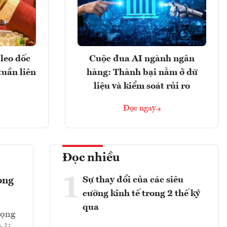
leo dốc
Cuộc đua AI ngành ngân
tuần liên
hàng: Thành bại nằm ở dữ
liệu và kiểm soát rủi ro
Đọc ngay
Đọc nhiều
1
Sự thay đổi của các siêu
ong
cường kinh tế trong 2 thế kỷ
qua
rọng