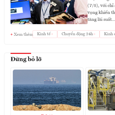
(7/8), với ch
vọng khiến th
tăng lãi suất..
Kinh tế
Chuyển động 24h
Kinh 
Xem thêm
Đừng bỏ lỡ