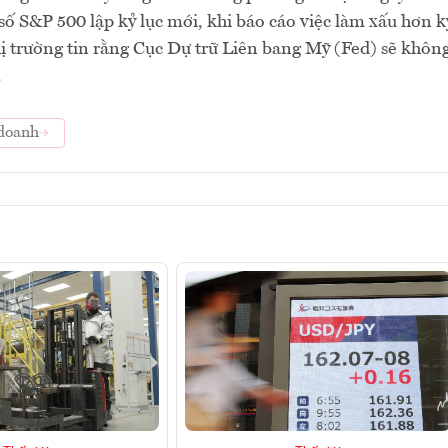
ỉ số S&P 500 lập kỷ lục mới, khi báo cáo việc làm xấu hơn k
ị trường tin rằng Cục Dự trữ Liên bang Mỹ (Fed) sẽ khôn
.
doanh