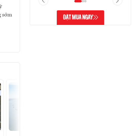
ỳ
g sớm
ĐẶT MUA NGAY