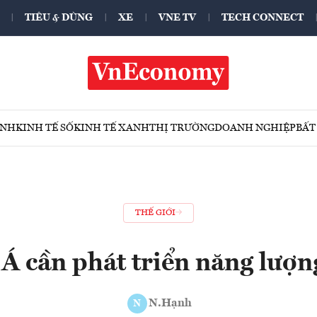
TIÊU & DÙNG
XE
VNE TV
TECH CONNECT
ÍNH
KINH TẾ SỐ
KINH TẾ XANH
THỊ TRƯỜNG
DOANH NGHIỆP
BẤT
THẾ GIỚI
Á cần phát triển năng lượn
N.Hạnh
N