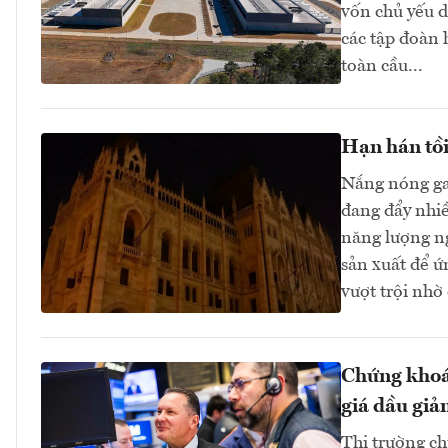
vốn chủ yếu d
các tập đoàn
toàn cầu...
Hạn hán tồi
Nắng nóng ga
đang đẩy nhi
năng lượng n
sản xuất để ứ
vượt trội nhờ
Chứng khoán
giá dầu giả
Thị trường ch