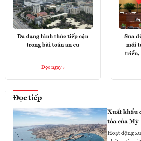
Đa dạng hình thức tiếp cận
Sửa đổ
trong bài toán an cư
mới t
triển
Đọc ngay
Đọc tiếp
Xuất khẩu d
tỏa của Mỹ
Hoạt động xu