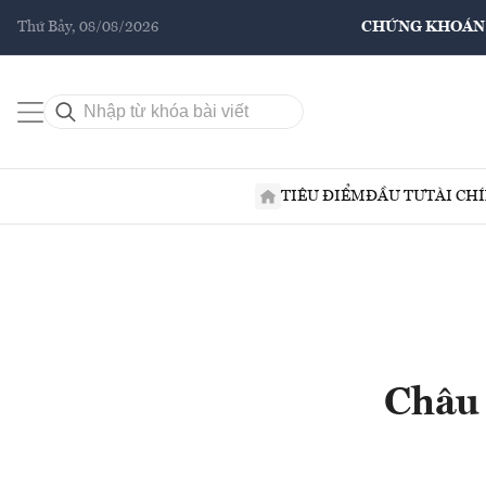
Thứ Bảy, 08/08/2026
CHỨNG KHOÁN
TIÊU ĐIỂM
ĐẦU TƯ
TÀI CH
Châu 