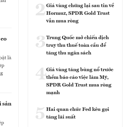
hải
2
Giá vàng chững lại sau tin về
Hormuz, SPDR Gold Trust
vẫn mua ròng
3
Trung Quốc mở chiến dịch
 eo
truy thu thuế toàn cầu để
tăng thu ngân sách
bật là
ợp
4
Giá vàng tăng bùng nổ trước
ng
thềm báo cáo việc làm Mỹ,
SPDR Gold Trust mua ròng
mạnh
i sản
5
Hai quan chức Fed kêu gọi
tăng lãi suất
ệp