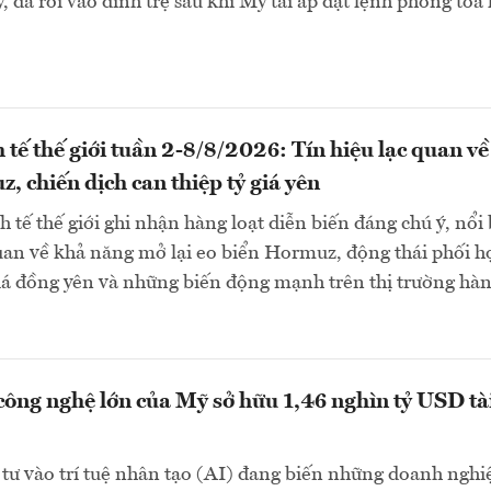
, đã rơi vào đình trệ sau khi Mỹ tái áp đặt lệnh phong tỏa 
 tế thế giới tuần 2-8/8/2026: Tín hiệu lạc quan về
, chiến dịch can thiệp tỷ giá yên
 tế thế giới ghi nhận hàng loạt diễn biến đáng chú ý, nổi 
quan về khả năng mở lại eo biển Hormuz, động thái phối h
giá đồng yên và những biến động mạnh trên thị trường hà
công nghệ lớn của Mỹ sở hữu 1,46 nghìn tỷ USD tà
tư vào trí tuệ nhân tạo (AI) đang biến những doanh nghi