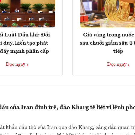
i Luật Dầu khí: Đổi
Giá vàng trong nước 
ư duy, kiến tạo phát
sau chuỗi giảm sâu 4 
, đẩy mạnh phân cấp
tiếp
Đọc ngay
Đọc ngay
ầu của Iran đình trệ, đảo Kharg tê liệt vì lệnh ph
ất khẩu dầu thô của Iran qua đảo Kharg, cảng dầu quan t