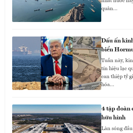
nhất nước này
quân...
Dấu ấn kinh
biển Hormuz
Tuần này, kinh
tín hiệu lạc 
can thiệp tỷ 
hóa...
4 tập đoàn 
hữu hình
Làn sóng đầu 