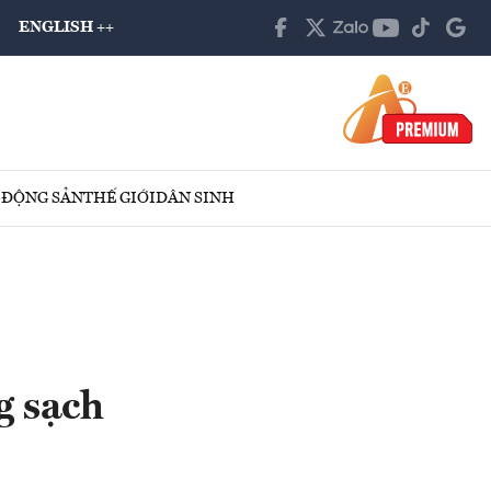
ENGLISH ++
 ĐỘNG SẢN
THẾ GIỚI
DÂN SINH
g sạch