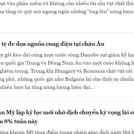
ựa vào phần mềm và không cần nhiều tài sản vật chất th
 hạ tầng có quy mô ngang ngửa những “ông lớn” năng lượn
 tệ đe dọa nguồn cung điện tại châu Âu
y gắt kéo dài cùng mực nước sông Danube sụt giảm kỷ lụ
ều quốc gia Trung và Đông Nam Âu vào một cuộc khủng 
ghiêm trọng. Trong khi Hungary và Romania chật vật cắt
ng phó, những quốc gia như Bulgaria lại cho thấy sự chuẩn
 chiến lược hạ tầng năng lượng hiện đại…
 Mỹ lập kỷ lục mới nhờ dịch chuyển kỳ vọng lãi s
m 8% tuần này
ứng khoán Mỹ tăng điểm trong phiên giao dịch ngày thứ 