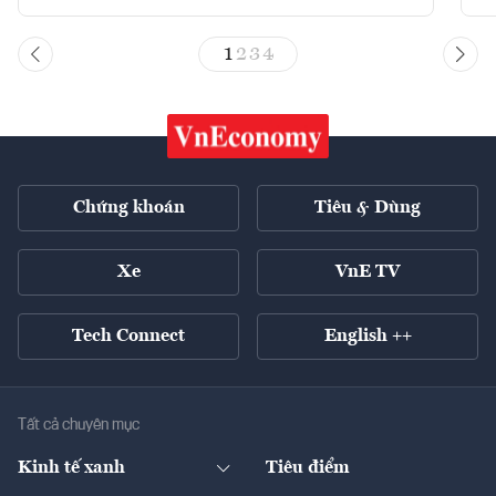
1
2
3
4
Chứng khoán
Tiêu & Dùng
Xe
VnE TV
Tech Connect
English ++
Tất cả chuyên mục
Kinh tế xanh
Tiêu điểm