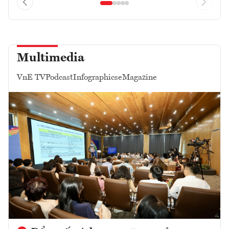
Multimedia
VnE TV
Podcast
Infographics
eMagazine