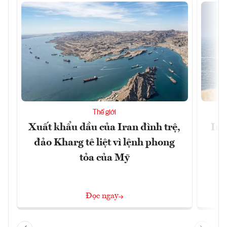
Thế giới
Xuất khẩu dầu của Iran đình trệ,
Ira
đảo Kharg tê liệt vì lệnh phong
tỏa của Mỹ
Đọc ngay