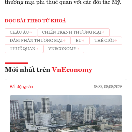
thương mại phi thuế quan với các đối tác Mỹ.
ĐỌC BÀI THEO TỪ KHOÁ
CHÂU ÂU
CHIẾN TRANH THƯƠNG MẠI
ĐÀM PHÁN THƯƠNG MẠI
EU
THẾ GIỚI
THUẾ QUAN
VNECONOMY
Mới nhất trên
VnEconomy
Bất động sản
18:37, 08/08/2026