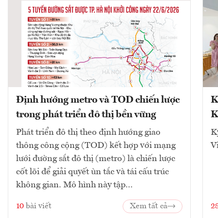
Định hướng metro và TOD chiến lược
K
trong phát triển đô thị bền vững
K
Phát triển đô thị theo định hướng giao
K
thông công cộng (TOD) kết hợp với mạng
V
lưới đường sắt đô thị (metro) là chiến lược
cốt lõi để giải quyết ùn tắc và tái cấu trúc
không gian. Mô hình này tập...
10
bài viết
Xem tất cả
2