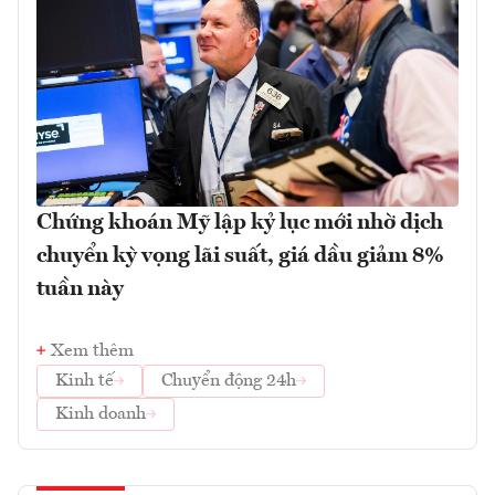
Chứng khoán Mỹ lập kỷ lục mới nhờ dịch
chuyển kỳ vọng lãi suất, giá dầu giảm 8%
tuần này
Xem thêm
Kinh tế
Chuyển động 24h
Kinh doanh