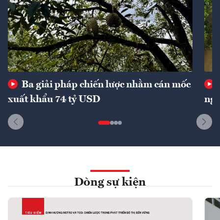
Ba giải pháp chiến lược nhằm cán mốc
xuất khẩu 74 tỷ USD
ngu
Dòng sự kiện