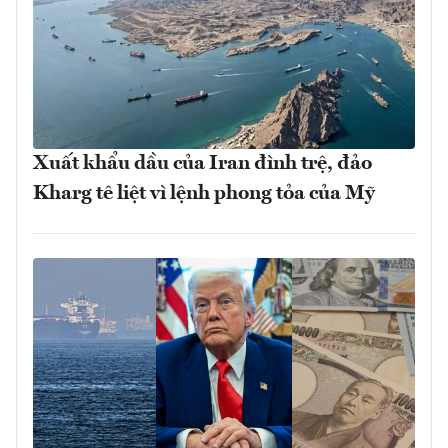
Xuất khẩu dầu của Iran đình trệ, đảo
Kharg tê liệt vì lệnh phong tỏa của Mỹ