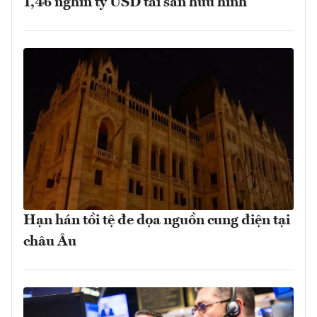
1,46 nghìn tỷ USD tài sản hữu hình
Hạn hán tồi tệ đe dọa nguồn cung điện tại
châu Âu