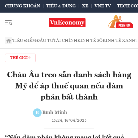
CHỨNG KHOÁN
TIÊU & DÙNG
XE
VNE TV
TECH CO
TIÊU ĐIỂM
ĐẦU TƯ
TÀI CHÍNH
KINH TẾ SỐ
KINH TẾ XANH
THẾ GIỚI
Châu Âu treo sẵn danh sách hàng
Mỹ để áp thuế quan nếu đàm
phán bất thành
Bình Minh
B
15:24, 16/04/2025
“Nếu đàm phán không mang lại kết quả