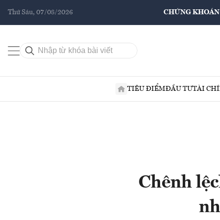
Thứ Sáu, 07/08/2026
CHỨNG KHOÁN
TIÊU ĐIỂM
ĐẦU TƯ
TÀI CH
Chênh lệch
nh