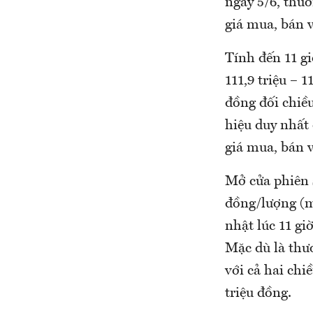
ngày 5/6, thươ
giá mua, bán v
Tính đến 11 gi
111,9 triệu – 
đồng đối chiề
hiệu duy nhất
giá mua, bán v
Mở cửa phiên s
đồng/lượng (m
nhật lúc 11 gi
Mặc dù là thư
với cả hai chi
triệu đồng.