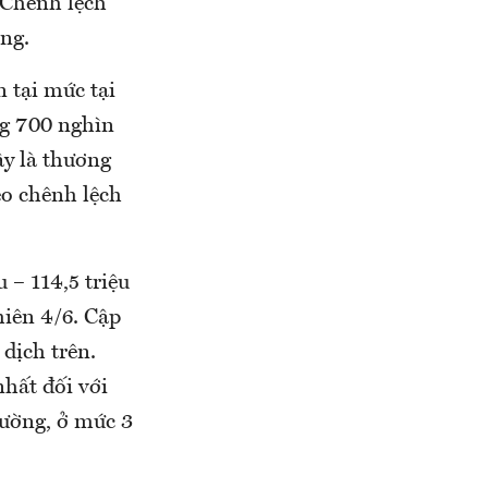
 Chênh lệch
ồng.
n tại mức tại
ng 700 nghìn
ây là thương
éo chênh lệch
 – 114,5 triệu
hiên 4/6. Cập
 dịch trên.
hất đối với
rường, ở mức 3