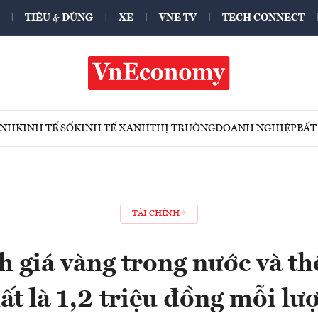
TIÊU & DÙNG
XE
VNE TV
TECH CONNECT
ÍNH
KINH TẾ SỐ
KINH TẾ XANH
THỊ TRƯỜNG
DOANH NGHIỆP
BẤT
TÀI CHÍNH
 giá vàng trong nước và th
ất là 1,2 triệu đồng mỗi lư