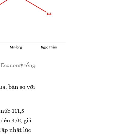
VnEconomy tổng
ua, bán so với
mức 111,5
hiên 4/6, giá
Cập nhật lúc