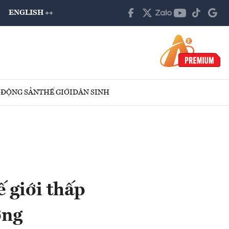
ENGLISH ++
 ĐỘNG SẢN
THẾ GIỚI
DÂN SINH
ế giới thấp
ợng