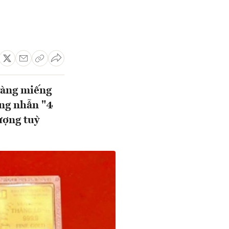
 vàng miếng
àng nhẫn "4
lượng tuỳ