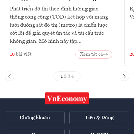
Phát triển đô thị theo định hướng giao
K
thông công cộng (TOD) kết hợp với mạng
V
lưới đường sắt đô thị (metro) là chiến lược
cốt lõi để giải quyết ùn tắc và tái cấu trúc
không gian. Mô hình này tập...
10
bài viết
Xem tất cả
2
1
2
3
4
Chứng khoán
Tiêu & Dùng