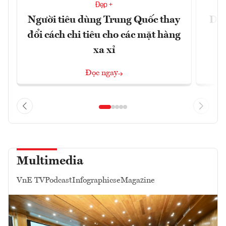
Đẹp +
Người tiêu dùng Trung Quốc thay
Du 
đổi cách chi tiêu cho các mặt hàng
xa xỉ
Đọc ngay
Multimedia
VnE TV
Podcast
Infographics
eMagazine