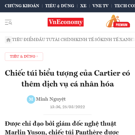
CHỨNG KHOÁN
TIÊU & DÙNG
XE
VNE TV
TECH CO
TIÊU ĐIỂM
ĐẦU TƯ
TÀI CHÍNH
KINH TẾ SỐ
KINH TẾ XANH
TIÊU & DÙNG
Chiếc túi biểu tượng của Cartier có
thêm dịch vụ cá nhân hóa
Minh Nguyệt
M
13:36, 25/03/2022
Được chỉ đạo bởi giám đốc nghệ thuật
Marlin Yuson, chiếc túi Panthère được