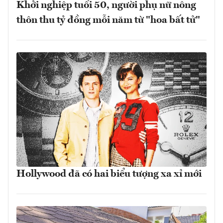
Khởi nghiệp tuổi 50, người phụ nữ nông
thôn thu tỷ đồng mỗi năm từ "hoa bất tử"
Hollywood đã có hai biểu tượng xa xỉ mới