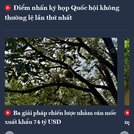
Điểm nhấn kỳ họp Quốc hội không
thường lệ lần thứ nhất
Ba giải pháp chiến lược nhằm cán mốc
xuất khẩu 74 tỷ USD
ngu