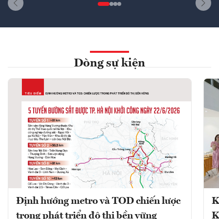
Dòng sự kiện
Định hướng metro và TOD chiến lược
K
trong phát triển đô thị bền vững
K