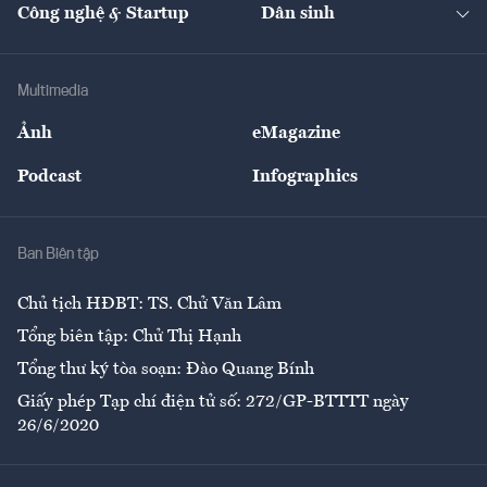
Nhà đầu tư
Du lịch
Công nghệ & Startup
Dân sinh
Tư vấn
Nông sản
Doanh nhân
Tư vấn Tiêu & Dùng
Infographics
Hạ tầng
Sức khỏe
Khung pháp lý
Doanh nghiệp
Địa phương
Thị trường
Bảo hiểm
Multimedia
Sự kiện
Nhân lực
Ảnh
eMagazine
Đẹp +
An sinh
Podcast
Infographics
Giải trí
Y tế
Nhà
Ban Biên tập
Ẩm thực
Chủ tịch HĐBT: TS. Chử Văn Lâm
Tổng biên tập: Chử Thị Hạnh
Tổng thư ký tòa soạn: Đào Quang Bính
Giấy phép Tạp chí điện tử số: 272/GP-BTTTT ngày
26/6/2020