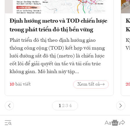
Định hướng metro và TOD chiến lược
K
trong phát triển đô thị bền vững
K
Phát triển đô thị theo định hướng giao
K
thông công cộng (TOD) kết hợp với mạng
V
lưới đường sắt đô thị (metro) là chiến lược
cốt lõi để giải quyết ùn tắc và tái cấu trúc
không gian. Mô hình này tập...
10
bài viết
Xem tất cả
2
1
2
3
4