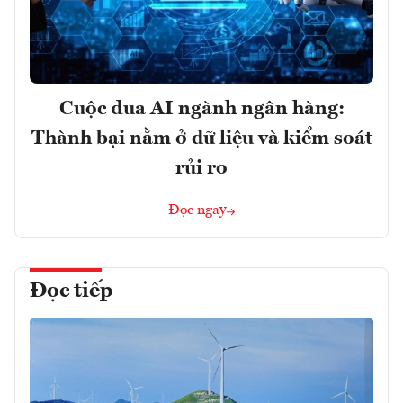
Cuộc đua AI ngành ngân hàng:
Thành bại nằm ở dữ liệu và kiểm soát
rủi ro
Đọc ngay
Đọc tiếp