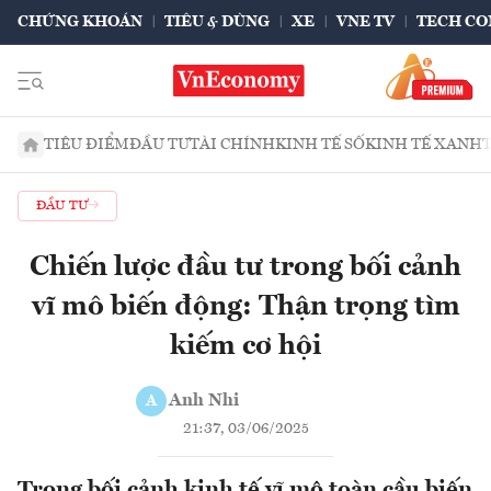
CHỨNG KHOÁN
TIÊU & DÙNG
XE
VNE TV
TECH CO
TIÊU ĐIỂM
ĐẦU TƯ
TÀI CHÍNH
KINH TẾ SỐ
KINH TẾ XANH
ĐẦU TƯ
Chiến lược đầu tư trong bối cảnh
vĩ mô biến động: Thận trọng tìm
kiếm cơ hội
Anh Nhi
A
21:37, 03/06/2025
Trong bối cảnh kinh tế vĩ mô toàn cầu biến