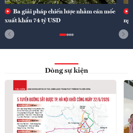
Ba giải pháp chiến lược nhằm cán mốc
xuất khẩu 74 tỷ USD
ngu
Dòng sự kiện