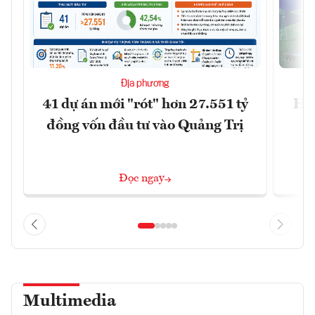
Địa phương
41 dự án mới "rót" hơn 27.551 tỷ
Hà 
đồng vốn đầu tư vào Quảng Trị
4 
Đọc ngay
Multimedia