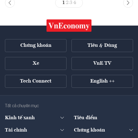
1
2
3
4
Chứng khoán
Tiêu & Dùng
Xe
VnE TV
Tech Connect
English ++
Tất cả chuyên mục
Kinh tế xanh
Tiêu điểm
Chuyển động xanh
Tài chính
Chứng khoán
Pháp lý