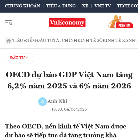
CHỨNG KHOÁN
TIÊU & DÙNG
XE
VNE TV
TECH CO
TIÊU ĐIỂM
ĐẦU TƯ
TÀI CHÍNH
KINH TẾ SỐ
KINH TẾ XANH
ĐẦU TƯ
OECD dự báo GDP Việt Nam tăng
6,2% năm 2025 và 6% năm 2026
Anh Nhi
A
13:38, 04/06/2025
Theo OECD, nền kinh tế Việt Nam được
dự báo sẽ tiếp tục đà tăng trưởng khá