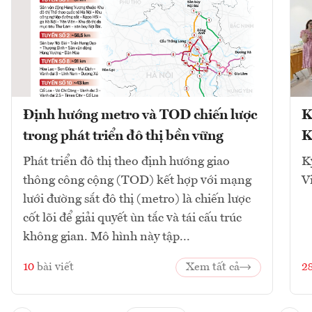
Định hướng metro và TOD chiến lược
K
trong phát triển đô thị bền vững
K
Phát triển đô thị theo định hướng giao
K
thông công cộng (TOD) kết hợp với mạng
V
lưới đường sắt đô thị (metro) là chiến lược
cốt lõi để giải quyết ùn tắc và tái cấu trúc
không gian. Mô hình này tập...
10
bài viết
Xem tất cả
2