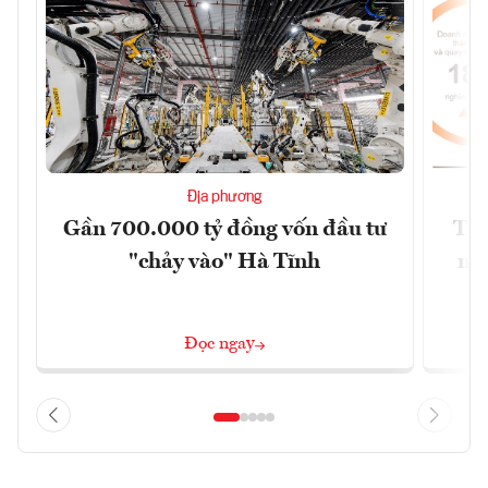
Địa phương
Gần 700.000 tỷ đồng vốn đầu tư
Tìn
"chảy vào" Hà Tĩnh
năm
Đọc ngay