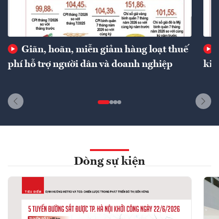
Giãn, hoãn, miễn giảm hàng loạt thuế
phí hỗ trợ người dân và doanh nghiệp
kin
Dòng sự kiện