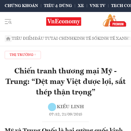
CHỨNG KHOÁN
TIÊU & DÙNG
XE
VNE TV
TECH CO
TIÊU ĐIỂM
ĐẦU TƯ
TÀI CHÍNH
KINH TẾ SỐ
KINH TẾ XANH
THỊ TRƯỜNG
Chiến tranh thương mại Mỹ -
Trung: “Dệt may Việt được lợi, sắt
thép thận trọng”
KIỀU LINH
07:52, 21/09/2018
Mỹ và Trung Quốc là hai cường quốc kinh