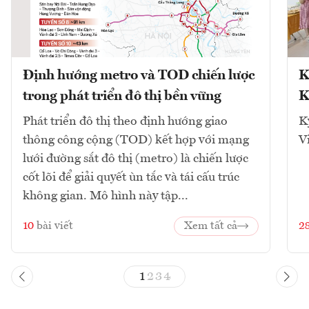
Định hướng metro và TOD chiến lược
K
trong phát triển đô thị bền vững
K
Phát triển đô thị theo định hướng giao
K
thông công cộng (TOD) kết hợp với mạng
V
lưới đường sắt đô thị (metro) là chiến lược
cốt lõi để giải quyết ùn tắc và tái cấu trúc
không gian. Mô hình này tập...
10
bài viết
Xem tất cả
2
1
2
3
4