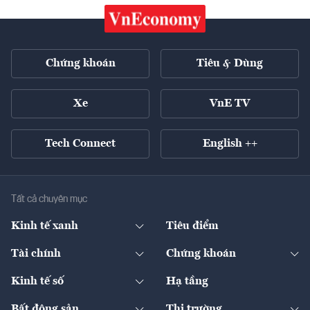
Chứng khoán
Tiêu & Dùng
Xe
VnE TV
Tech Connect
English ++
Tất cả chuyên mục
Kinh tế xanh
Tiêu điểm
Chuyển động xanh
Tài chính
Chứng khoán
Pháp lý
Ngân hàng
Doanh nghiệp niêm yết
Kinh tế số
Hạ tầng
Thương hiệu xanh
Thị trường vốn
Thị trường
Sản phẩm - Thị trường
Bất động sản
Thị trường