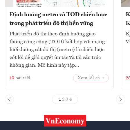
Định hướng metro và TOD chiến lược
K
trong phát triển đô thị bền vững
K
Phát triển đô thị theo định hướng giao
K
thông công cộng (TOD) kết hợp với mạng
V
lưới đường sắt đô thị (metro) là chiến lược
cốt lõi để giải quyết ùn tắc và tái cấu trúc
không gian. Mô hình này tập...
10
bài viết
Xem tất cả
2
1
2
3
4