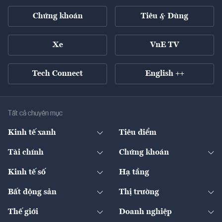
Chứng khoán
Tiêu & Dùng
Xe
VnE TV
Tech Connect
English ++
Tất cả chuyên mục
Kinh tế xanh
Tiêu điểm
Chuyển động xanh
Tài chính
Chứng khoán
Pháp lý
Ngân hàng
Doanh nghiệp niêm yết
Kinh tế số
Hạ tầng
Thương hiệu xanh
Thị trường vốn
Thị trường
Sản phẩm - Thị trường
Bất động sản
Thị trường
Diễn đàn
Thuế
Đầu tư
Tài sản số
Chính sách
Xuất nhập khẩu
Thế giới
Doanh nghiệp
Bảo hiểm
Quốc tế
Dịch vụ số