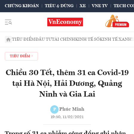
CHỨNG KHOÁN
TIÊU & DÙNG
XE
VNE TV
TECH CO
TIÊU ĐIỂM
ĐẦU TƯ
TÀI CHÍNH
KINH TẾ SỐ
KINH TẾ XANH
TIÊU ĐIỂM
Chiều 30 Tết, thêm 31 ca Covid-19
tại Hà Nội, Hải Dương, Quảng
Ninh và Gia Lai
Phúc Minh
P
19:50, 11/02/2021
Trong số 31 ca nhiễm cộng đồng ghi nhận