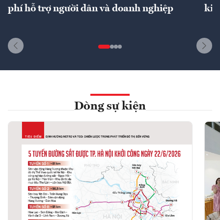
phí hỗ trợ người dân và doanh nghiệp
kin
Dòng sự kiện