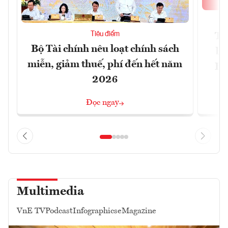
Tiêu điểm
Th
Bộ Tài chính nêu loạt chính sách
bi
miễn, giảm thuế, phí đến hết năm
Hộ
2026
Đọc ngay
Multimedia
VnE TV
Podcast
Infographics
eMagazine