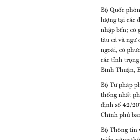
Bộ Quốc phòng
lượng tại các 
nhập bến; có g
tàu cá và ngư
ngoài, có phươ
các tỉnh trọn
Bình Thuận, B
Bộ Tư pháp ph
thống nhất ph
định số 42/20
Chính phủ ban
Bộ Thông tin 