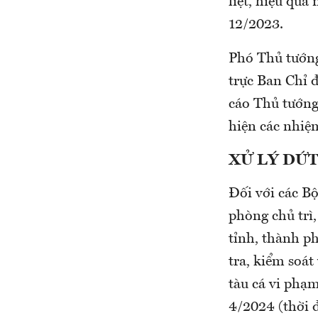
liệt, hiệu quả
12/2023.
Phó Thủ tướng
trực Ban Chỉ đ
cáo Thủ tướng
hiện các nhiệ
XỬ LÝ DỨT
Đối với các B
phòng chủ trì
tỉnh, thành ph
tra, kiểm soá
tàu cá vi phạ
4/2024 (thời đ