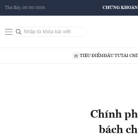
Thứ Bảy, 08/08/2026
CHỨNG KHOÁN
TIÊU ĐIỂM
ĐẦU TƯ
TÀI CH
Chính phủ
bách ch