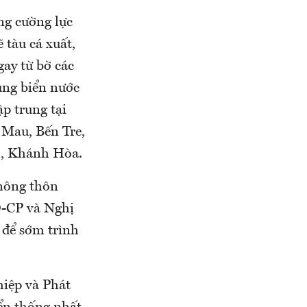
ng cường lực
 tàu cá xuất,
gay từ bờ các
ùng biển nước
ập trung tại
 Mau, Bến Tre,
h, Khánh Hòa.
 nông thôn
Đ-CP và Nghị
 để sớm trình
hiệp và Phát