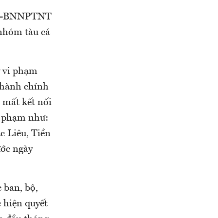
/TT-BNNPTNT
 nhóm tàu cá
ý vi phạm
m hành chính
 mất kết nối
vi phạm như:
c Liêu, Tiền
ước ngày
 ban, bộ,
c hiện quyết