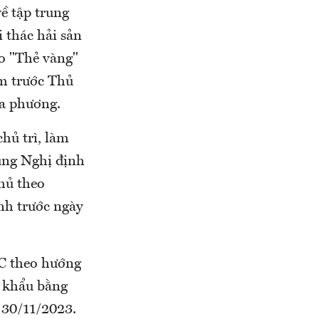
ề tập trung
 thác hải sản
o "Thẻ vàng"
ệm trước Thủ
ịa phương.
hủ trì, làm
sung Nghị định
hủ theo
nh trước ngày
EC theo hướng
p khẩu bằng
 30/11/2023.