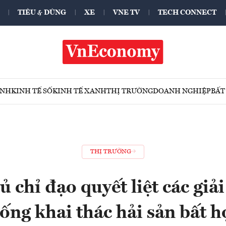
TIÊU & DÙNG
XE
VNE TV
TECH CONNECT
ÍNH
KINH TẾ SỐ
KINH TẾ XANH
THỊ TRƯỜNG
DOANH NGHIỆP
BẤT
THỊ TRƯỜNG
 chỉ đạo quyết liệt các giả
ống khai thác hải sản bất 