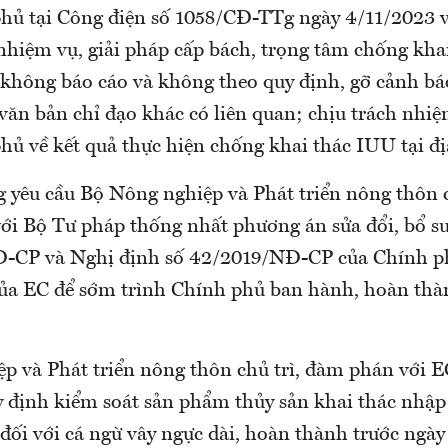
hủ tại Công điện số 1058/CĐ-TTg ngày 4/11/2023 v
nhiệm vụ, giải pháp cấp bách, trọng tâm chống khai
 không báo cáo và không theo quy định, gỡ cảnh bá
 văn bản chỉ đạo khác có liên quan; chịu trách nhi
hủ về kết quả thực hiện chống khai thác IUU tại đ
 yêu cầu Bộ Nông nghiệp và Phát triển nông thôn c
 với Bộ Tư pháp thống nhất phương án sửa đổi, bổ 
Đ-CP và Nghị định số 42/2019/NĐ-CP của Chính p
ủa EC để sớm trình Chính phủ ban hành, hoàn thà
p và Phát triển nông thôn chủ trì, đàm phán với 
 định kiểm soát sản phẩm thủy sản khai thác nhậ
đối với cá ngừ vây ngực dài, hoàn thành trước ngày