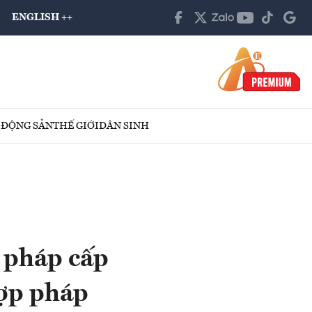
ENGLISH ++
 ĐỘNG SẢN
THẾ GIỚI
DÂN SINH
i pháp cấp
hợp pháp