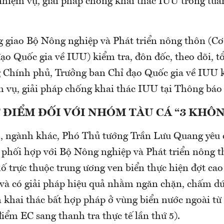
 nhiệm vụ, giải pháp chống khai thác IUU trong tu
 giao Bộ Nông nghiệp và Phát triển nông thôn (C
ạo Quốc gia về IUU) kiểm tra, đôn đốc, theo dõi, t
 Chính phủ, Trưởng ban Chỉ đạo Quốc gia về IUU k
m vụ, giải pháp chống khai thác IUU tại Thông báo
 ĐIỂM ĐỐI VỚI NHÓM TÀU CÁ “3 KHÔ
ộ, ngành khác, Phó Thủ tướng Trần Lưu Quang yêu
, phối hợp với Bộ Nông nghiệp và Phát triển nông t
ố trực thuộc trung ương ven biển thực hiện đợt ca
t và có giải pháp hiệu quả nhằm ngăn chặn, chấm dứ
m khai thác bất hợp pháp ở vùng biển nước ngoài từ
iểm EC sang thanh tra thực tế lần thứ 5).