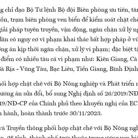
 chỉ đạo Bộ Tư lệnh Bộ đội Biên phòng ưu tiên, tă
đồn, trạm biên phòng ven biển để kiểm soát chặt chẽ
iải pháp tuyên truyền, vận động, ngăn chặn xử lý n
 dân có nguy cơ vi phạm khai thác bất hợp pháp ở v
ng án kịp thời ngăn chặn, xử lý vi phạm; đặc biệt t
g điểm có nhiều tàu cá vi phạm như: Kiên Giang, Cà
à Rịa - Vũng Tàu, Bạc Liêu, Tiền Giang, Bình Địn
ối hợp chặt chẽ với Bộ Nông nghiệp và Phát triển
ương án sửa đổi, bổ sung Nghị định số 26/2019/N
19/NĐ-CP của Chính phủ theo khuyến nghị của EC
 hành, hoàn thành trước 30/11/2023.
và Truyền thông phối hợp chặt chẽ với Bộ Nông ng