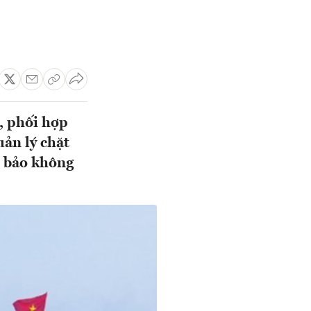
, phối hợp
uản lý chặt
m bảo không