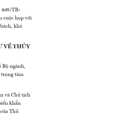
ố 468/TB-
 cuộc họp với
 bách, khó
Ư VỀ THỦY
ố Bộ ngành,
, trọng tâm
an và Chủ tịch
biển khẩn
o của Thủ