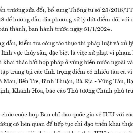
hẩn trương sửa đổi, bổ sung Thông tư số 23/2018
18 để hướng dẫn địa phương xử lý dứt điểm đối với
oàn thành, ban hành trước ngày 31/1/2024.
 dẫn, kiểm tra công tác thực thi pháp luật và xử l
lĩnh vực thủy sản, đặc biệt là việc xử phạt vi phạ
i khai thác bất hợp pháp ở vùng biển nước ngoài và
tập trung tại các tỉnh trọng điểm có nhiều tàu cá 
à Mau, Bến Tre, Bình Thuận, Bà Rịa - Vũng Tàu, Bạ
ịnh, Khánh Hòa, báo cáo Thủ tướng Chính phủ tr
chức cuộc họp Ban chỉ đạo quốc gia về IUU với các
ơng có liên quan để tiếp tục chỉ đạo triển khai thự