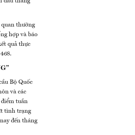
ần đầu tháng
ơ quan thường
ổng hợp và báo
ết quả thực
 468.
NG”
 cầu Bộ Quốc
hôn và các
o điểm tuần
t tình trạng
 nay đến tháng