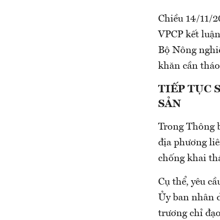
Chiều 14/11/
VPCP kết luận
Bộ Nông nghiệ
khăn cần tháo 
TIẾP TỤC 
SẢN
Trong Thông b
địa phương liê
chống khai th
Cụ thể, yêu cầ
Ủy ban nhân d
trương chỉ đạo