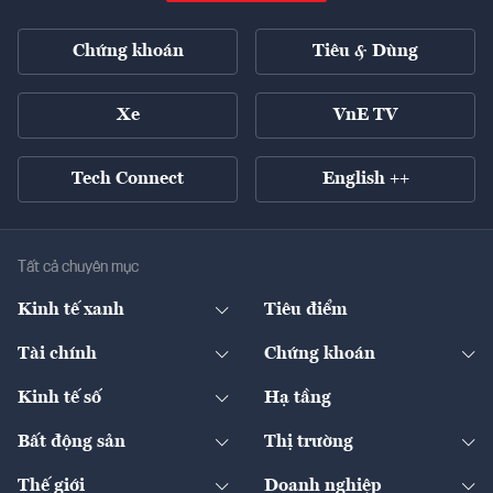
Chứng khoán
Tiêu & Dùng
Xe
VnE TV
Tech Connect
English ++
Tất cả chuyên mục
Kinh tế xanh
Tiêu điểm
Chuyển động xanh
Tài chính
Chứng khoán
Pháp lý
Ngân hàng
Doanh nghiệp niêm yết
Kinh tế số
Hạ tầng
Thương hiệu xanh
Thị trường vốn
Thị trường
Sản phẩm - Thị trường
Bất động sản
Thị trường
Diễn đàn
Thuế
Đầu tư
Tài sản số
Chính sách
Xuất nhập khẩu
Thế giới
Doanh nghiệp