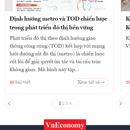
Định hướng metro và TOD chiến lược
K
trong phát triển đô thị bền vững
K
Phát triển đô thị theo định hướng giao
K
thông công cộng (TOD) kết hợp với mạng
V
lưới đường sắt đô thị (metro) là chiến lược
cốt lõi để giải quyết ùn tắc và tái cấu trúc
không gian. Mô hình này tập...
10
bài viết
Xem tất cả
2
1
2
3
4