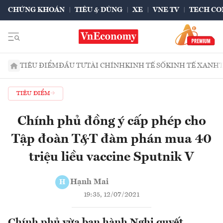
CHỨNG KHOÁN
TIÊU & DÙNG
XE
VNE TV
TECH CO
TIÊU ĐIỂM
ĐẦU TƯ
TÀI CHÍNH
KINH TẾ SỐ
KINH TẾ XANH
TIÊU ĐIỂM
Chính phủ đồng ý cấp phép cho
Tập đoàn T&T đàm phán mua 40
triệu liều vaccine Sputnik V
Hạnh Mai
H
19:35, 12/07/2021
Chính phủ vừa ban hành Nghị quyết