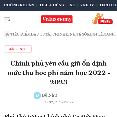
CHỨNG KHOÁN
TIÊU & DÙNG
XE
VNE TV
TECH CO
TIÊU ĐIỂM
ĐẦU TƯ
TÀI CHÍNH
KINH TẾ SỐ
KINH TẾ XANH
DÂN SINH
Chính phủ yêu cầu giữ ổn định
mức thu học phí năm học 2022 -
2023
Đỗ Như
Đ
08:32, 21/12/2022
Phó Thủ tướng Chính phủ Vũ Đức Đam