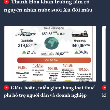
Thanh Hóa khẩn trương làm rõ
nguyên nhân nước suối Xú đổi màu
Giãn, hoãn, miễn giảm hàng loạt thuế
phí hỗ trợ người dân và doanh nghiệp
kin