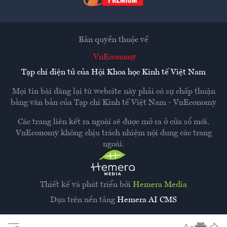
Bản quyền thuộc về
VnEconomy
Tạp chí điện tử của Hội Khoa học Kinh tế Việt Nam
Mọi tin bài đăng lại từ website này phải có sự chấp thuận
bằng văn bản của
Tạp chí Kinh tế Việt Nam - VnEconomy
Các trang liên kết ra ngoài sẽ được mở ra ở cửa sổ mới.
VnEconomy không chịu trách nhiệm nội dung các trang
ngoài.
Thiết kế và phát triển bởi
Hemera Media
Dựa trên nền tảng
Hemera AI CMS