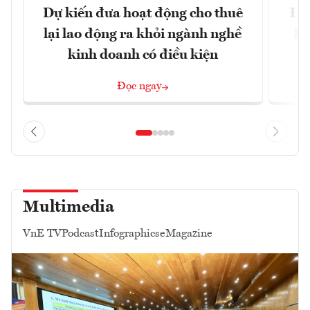
Dự kiến đưa hoạt động cho thuê
Đề 
lại lao động ra khỏi ngành nghề
hà
kinh doanh có điều kiện
n
Đọc ngay
Multimedia
VnE TV
Podcast
Infographics
eMagazine