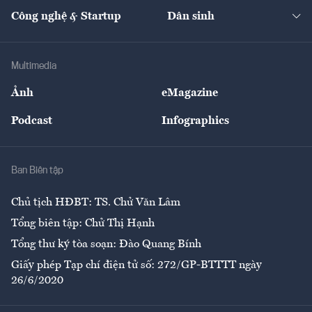
Tạp chí kinh tế Việt Nam
eMagazine
Nhà đầu tư
Du lịch
Công nghệ & Startup
Dân sinh
Tư vấn
Nông sản
Doanh nhân
Tư vấn Tiêu & Dùng
Infographics
Hạ tầng
Sức khỏe
Khung pháp lý
Doanh nghiệp
Địa phương
Thị trường
Bảo hiểm
Multimedia
Sự kiện
Nhân lực
Ảnh
eMagazine
Đẹp +
An sinh
Podcast
Infographics
Giải trí
Y tế
Nhà
Ban Biên tập
Ẩm thực
Chủ tịch HĐBT: TS. Chử Văn Lâm
Tổng biên tập: Chử Thị Hạnh
Tổng thư ký tòa soạn: Đào Quang Bính
Giấy phép Tạp chí điện tử số: 272/GP-BTTTT ngày
26/6/2020