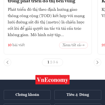
trong phát triển đô thị bền vững
K
Phát triển đô thị theo định hướng giao
K
thông công cộng (TOD) kết hợp với mạng
V
lưới đường sắt đô thị (metro) là chiến lược
cốt lõi để giải quyết ùn tắc và tái cấu trúc
không gian. Mô hình này tập...
10
bài viết
Xem tất cả
2
1
2
3
4
Chứng khoán
Tiêu & Dùng