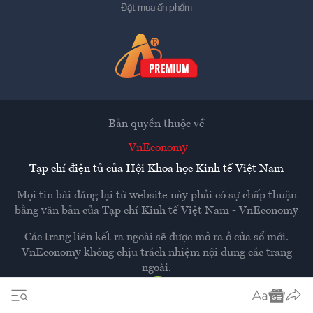
Đặt mua ấn phẩm
Bản quyền thuộc về
VnEconomy
Tạp chí điện tử của Hội Khoa học Kinh tế Việt Nam
Mọi tin bài đăng lại từ website này phải có sự chấp thuận
bằng văn bản của
Tạp chí Kinh tế Việt Nam - VnEconomy
Các trang liên kết ra ngoài sẽ được mở ra ở cửa sổ mới.
VnEconomy không chịu trách nhiệm nội dung các trang
ngoài.