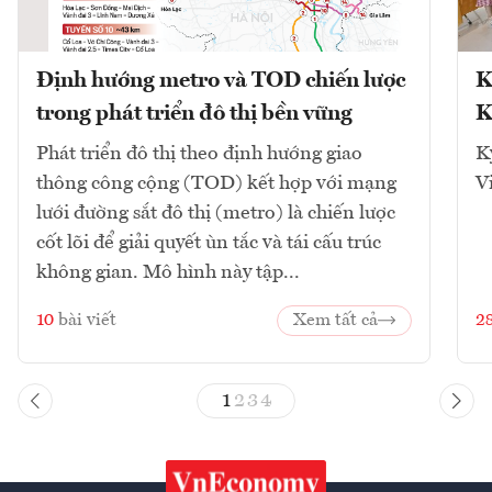
Định hướng metro và TOD chiến lược
K
trong phát triển đô thị bền vững
K
Phát triển đô thị theo định hướng giao
K
thông công cộng (TOD) kết hợp với mạng
V
lưới đường sắt đô thị (metro) là chiến lược
cốt lõi để giải quyết ùn tắc và tái cấu trúc
không gian. Mô hình này tập...
10
bài viết
Xem tất cả
2
1
2
3
4