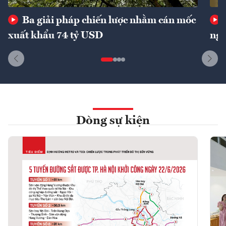
Ba giải pháp chiến lược nhằm cán mốc
xuất khẩu 74 tỷ USD
ngu
Dòng sự kiện