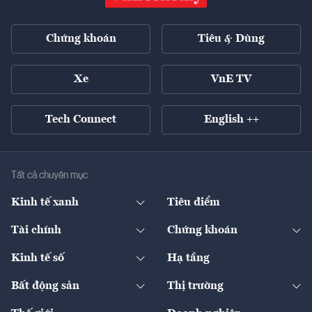
Chứng khoán
Tiêu & Dùng
Xe
VnE TV
Tech Connect
English ++
Tất cả chuyên mục
Kinh tế xanh
Tiêu điểm
Chuyển động xanh
Tài chính
Chứng khoán
Pháp lý
Ngân hàng
Doanh nghiệp niêm yết
Kinh tế số
Hạ tầng
Thương hiệu xanh
Thị trường vốn
Thị trường
Sản phẩm - Thị trường
Bất động sản
Thị trường
Diễn đàn
Thuế
Đầu tư
Tài sản số
Chính sách
Xuất nhập khẩu