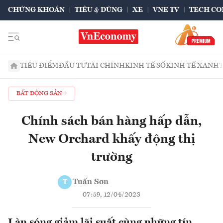
CHỨNG KHOÁN
TIÊU & DÙNG
XE
VNE TV
TECH CO
TIÊU ĐIỂM
ĐẦU TƯ
TÀI CHÍNH
KINH TẾ SỐ
KINH TẾ XANH
BẤT ĐỘNG SẢN
Chính sách bán hàng hấp dẫn,
New Orchard khấy động thị
trường
Tuấn Sơn
T
07:59, 12/04/2023
Làn sóng giảm lãi suất cùng những tín