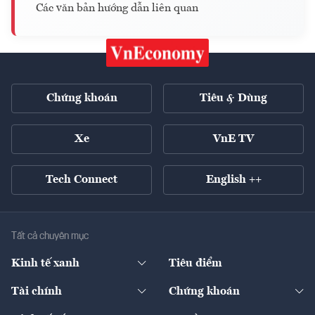
Các văn bản hướng dẫn liên quan
Chứng khoán
Tiêu & Dùng
Xe
VnE TV
Tech Connect
English ++
Tất cả chuyên mục
Kinh tế xanh
Tiêu điểm
Chuyển động xanh
Tài chính
Chứng khoán
Pháp lý
Ngân hàng
Doanh nghiệp niêm yết