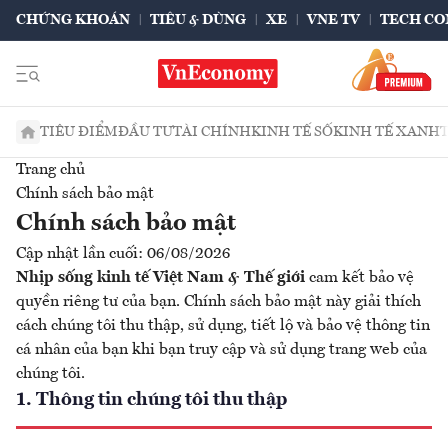
CHỨNG KHOÁN
TIÊU & DÙNG
XE
VNE TV
TECH CO
TIÊU ĐIỂM
ĐẦU TƯ
TÀI CHÍNH
KINH TẾ SỐ
KINH TẾ XANH
Trang chủ
Chính sách bảo mật
Chính sách bảo mật
Cập nhật lần cuối: 06/08/2026
Nhịp sống kinh tế Việt Nam & Thế giới
cam kết bảo vệ
quyền riêng tư của bạn. Chính sách bảo mật này giải thích
cách chúng tôi thu thập, sử dụng, tiết lộ và bảo vệ thông tin
cá nhân của bạn khi bạn truy cập và sử dụng trang web của
chúng tôi.
1. Thông tin chúng tôi thu thập